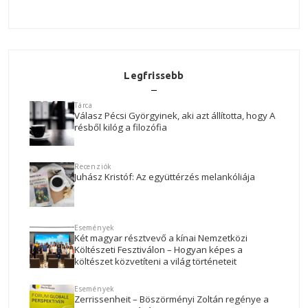
Legfrissebb
Tárca
Válasz Pécsi Györgyinek, aki azt állította, hogy A
résből kilóg a filozófia
Recenziók
Juhász Kristóf: Az együttérzés melankóliája
Események
Két magyar résztvevő a kínai Nemzetközi
Költészeti Fesztiválon – Hogyan képes a
költészet közvetíteni a világ történeteit
Események
Zerrissenheit – Böszörményi Zoltán regénye a