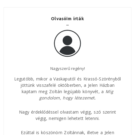
Olvasóim írták
Nagyszerű regény!
Az E
Legutóbb, mikor a Vaskaputól és Krassó-Szörényből
jöttünk visszafelé októberben, a Jelen Házban
kaptam meg Zoltán legújabb könyvét, a
Míg
áltam
Nagy
gondolom, hogy
létezeme
t.
ban.
rövi
 az
és h
ságúk
Nagy érdeklődéssel olvastam végig, szó szerint
csat
ddal,
végig, nemigen lehetett letenni.
közt
 lírai
és a
Ezúttal is köszönöm Zoltánnak, illetve a Jelen