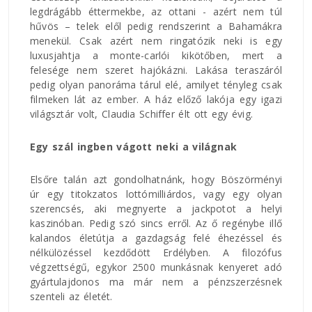
legdrágább éttermekbe, az ottani - azért nem túl
hűvös – telek elől pedig rendszerint a Bahamákra
menekül. Csak azért nem ringatózik neki is egy
luxusjahtja a monte-carlói kikötőben, mert a
felesége nem szeret hajókázni. Lakása teraszáról
pedig olyan panoráma tárul elé, amilyet tényleg csak
filmeken lát az ember. A ház előző lakója egy igazi
világsztár volt, Claudia Schiffer élt ott egy évig.
Egy szál ingben vágott neki a világnak
Elsőre talán azt gondolhatnánk, hogy Böszörményi
úr egy titokzatos lottómilliárdos, vagy egy olyan
szerencsés, aki megnyerte a jackpotot a helyi
kaszinóban. Pedig szó sincs erről. Az ő regénybe illő
kalandos életútja a gazdagság felé éhezéssel és
nélkülözéssel kezdődött Erdélyben. A filozófus
végzettségű, egykor 2500 munkásnak kenyeret adó
gyártulajdonos ma már nem a pénzszerzésnek
szenteli az életét.