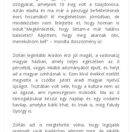
izzógyárat, amelynek 10 évig volt a tulajdonosa.
Aztán eladta és ma már a pénzügyi befektetésinek
éves hozamából él meglehetősen jómódban, de
mindeközben nem felejtette el, hogy honnan is
indult."Megkérdezték, hogy láttam-e már halálos
balesetet? Rájöttem, hogy meg akarnak ölni,
menekülnöm kell" – mondta Böszörmény úr.
Zoltán leginkább Aradon érzi jól magát, a vadonatúj
magyar házban, amely teljes egészében az ő
pénzéből, vagyis inkább adományából épült, és helyt
ad a magyar színháznak is. Ezen kívül évekkel ezelőtt
megvette a csődbe jutott aradi magyar nyelvű
újságot. Tisztában volt vele, hogy a kultúra nem az
az ágazat, ami nyereségesen működik. Ma az ő
támogatásával készül egy napilap és egy irodalmi
havilap, amelybe bárki írhat, és írnak is, még Faludy
György is.
Zoltán azt is megtehette volna, hogy legújabb
regényét saját kiadásban jelenteti meg, de inkább