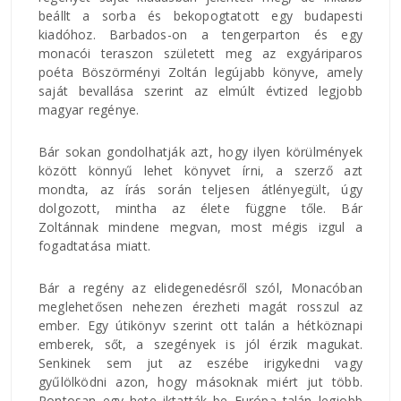
beállt a sorba és bekopogtatott egy budapesti
kiadóhoz. Barbados-on a tengerparton és egy
monacói teraszon született meg az exgyáriparos
poéta Böszörményi Zoltán legújabb könyve, amely
saját bevallása szerint az elmúlt évtized legjobb
magyar regénye.
Bár sokan gondolhatják azt, hogy ilyen körülmények
között könnyű lehet könyvet írni, a szerző azt
mondta, az írás során teljesen átlényegült, úgy
dolgozott, mintha az élete függne tőle. Bár
Zoltánnak mindene megvan, most mégis izgul a
fogadtatása miatt.
Bár a regény az elidegenedésről szól, Monacóban
meglehetősen nehezen érezheti magát rosszul az
ember. Egy útikönyv szerint ott talán a hétköznapi
emberek, sőt, a szegények is jól érzik magukat.
Senkinek sem jut az eszébe irigykedni vagy
gyűlölködni azon, hogy másoknak miért jut több.
Pontosan egy hete iktatták be Európa talán legjobb