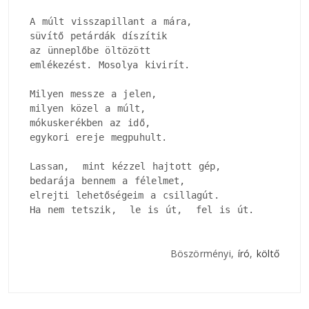
A múlt visszapillant a mára, 

süvítő petárdák díszítik

az ünneplőbe öltözött

emlékezést. Mosolya kivirít.

Milyen messze a jelen, 

milyen közel a múlt, 

mókuskerékben az idő, 

egykori ereje megpuhult.

Lassan,  mint kézzel hajtott gép, 

bedarája bennem a félelmet, 

elrejti lehetőségeim a csillagút.

Ha nem tetszik,  le is út,  fel is út.
Böszörményi,
író
,
költő