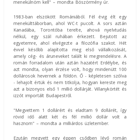
menekülnöm kell" – mondta Böszörmény úr.
1983-ban elszökött Romániából. Fél évig élt egy
menekülttáborban, ahol WC-t pucolt. A sors aztán
Kanadába, Torontóba terelte, ahová nyelvtudás
nélkül, egy szál ruhában érkezett. Bejutott az
egyetemre, ahol elvégezte a filozófia szakot. Hét
évvel később alapította meg első vállalkozását,
amely cég- és áruneveket talált ki megrendelésre. A
román forradalom után aztán hazatért Erdélybe, és
azt mondta, olyan érzése volt, hogy mindenütt 100
dollárosok hevernek a földön. Ő - képletesen szólva
- lehajolt értük és nem titkolja, hogyan kereste meg
azt a bizonyos első 1 millió dollárját. Villanykörtét és
izzót importált Budapestről.
"Megvettem 1 dollárért és eladtam 9 dollárét, így
rövid idő alatt két és fél millió dollár volt a
hasznom" – mondta a milliárdos üzletember.
Ezután megvett egy éppen csődben lévő román