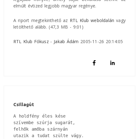
elmúlt évtized legjobb magyar regénye.
A riport megtekinthető az
RTL Klub weboldalán
vagy
letölthető alább. (47,3 MB - 9:01)
RTL Klub Fókusz - Jakab Ádám
2005-11-26 20:14:05
Csillagút
A holdfény éles kése

szívembe szúrja sugarát, 

felhők amőba szárnyán

utazik a tudat szülte vágy.
