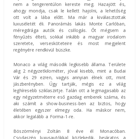
nem a tengerentúlon kereste meg. Hazajött és,
ahogy mondja, csak le kellett hajolni, a lehetőség
ott volt a lába előtt. Ma már a kiválasztottak
luxuséletét éli. Panorámás lakás Monte Carlóban,
méregdrága autók és csillogás. Őt mégsem a
fényűzés élteti, sokkal inkább a magyar irodalom
szeretete, versesköteteire és most megjelent
regényére rendkivül büszke.
Monaco a világ második legkisebb állama. Területe
alig 2 négyzetkilométer, jóval kisebb, mint a Budai
Vár és 29 ezren, vagyis annyian élnek ott, mint
Jászberényben. Úgy tartják, mégis ez a világ
leghíresebb sziklaszirtje. Talán ott a legmagasabb az
egy négyzetméterre eső gazdag emberek száma, és
aki számít a show-business-ben az biztos, hogy
életében egyszer elmegy oda. Ha máskor nem,
akkor legalább a Forma-1-re.
Böszörményi Zoltán 8 éve él Monacóban.
Csodaszép luxusautókkal közlekedik, bejáratos a