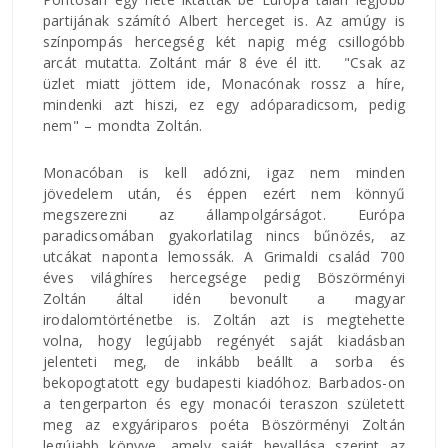
partijának számító Albert herceget is. Az amúgy is
színpompás hercegség két napig még csillogóbb
arcát mutatta. Zoltánt már 8 éve él itt. "Csak az
üzlet miatt jöttem ide, Monacónak rossz a híre,
mindenki azt hiszi, ez egy adóparadicsom, pedig
nem" – mondta Zoltán.
Monacóban is kell adózni, igaz nem minden
jövedelem után, és éppen ezért nem könnyű
megszerezni az állampolgárságot. Európa
paradicsomában gyakorlatilag nincs bűnözés, az
utcákat naponta lemossák. A Grimaldi család 700
éves világhíres hercegsége pedig Böszörményi
Zoltán által idén bevonult a magyar
irodalomtörténetbe is. Zoltán azt is megtehette
volna, hogy legújabb regényét saját kiadásban
jelenteti meg, de inkább beállt a sorba és
bekopogtatott egy budapesti kiadóhoz. Barbados-on
a tengerparton és egy monacói teraszon született
meg az exgyáriparos poéta Böszörményi Zoltán
legújabb könyve, amely saját bevallása szerint az