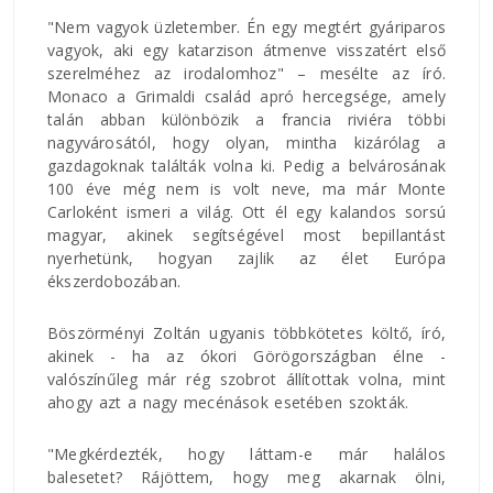
"Nem vagyok üzletember. Én egy megtért gyáriparos
vagyok, aki egy katarzison átmenve visszatért első
szerelméhez az irodalomhoz" – mesélte az író.
Monaco a Grimaldi család apró hercegsége, amely
talán abban különbözik a francia riviéra többi
nagyvárosától, hogy olyan, mintha kizárólag a
gazdagoknak találták volna ki. Pedig a belvárosának
100 éve még nem is volt neve, ma már Monte
Carloként ismeri a világ. Ott él egy kalandos sorsú
magyar, akinek segítségével most bepillantást
nyerhetünk, hogyan zajlik az élet Európa
ékszerdobozában.
Böszörményi Zoltán ugyanis többkötetes költő, író,
akinek - ha az ókori Görögországban élne -
valószínűleg már rég szobrot állítottak volna, mint
ahogy azt a nagy mecénások esetében szokták.
"Megkérdezték, hogy láttam-e már halálos
balesetet? Rájöttem, hogy meg akarnak ölni,