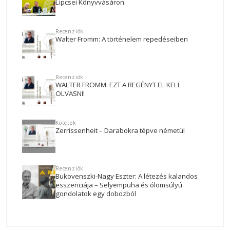
Lipcsei Könyvvásáron
Recenziók
Walter Fromm: A történelem repedéseiben
Recenziók
WALTER FROMM: EZT A REGÉNYT EL KELL
OLVASNI!
Kötetek
Zerrissenheit – Darabokra tépve németül
Recenziók
Bukovenszki-Nagy Eszter: A létezés kalandos
esszenciája – Selyempuha és ólomsúlyú
gondolatok egy dobozból