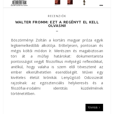
RECENZIÓK
WALTER FROMM: EZT A REGÉNYT EL KELL
OLVASNI!
Böszörményi Zoltán a kortárs magyar próza egyik
legkiemelkedőbb alkotója. Erőteljesen, pontosan és
mégis költői módon ír. Merészen és magabiztosan
töri át a műfaji határokat: dokumentarista
pontosságot vegyít filozofikus mélységű reflexiókkal,
anélkül, hogy valaha is szem elől tévesztené az
ember elkerülhetetlen esendőségét. Művei egy
kivételes életút krónikái. Lenyűgöző Odüsszeiát
rajzolnak: az egzisztenciális helykeresés és a
filozófiai-irodalmi identitás küzdelmének
történetétben.
TOVÁBB