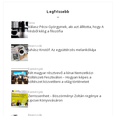
Legfrissebb
Tárca
Válasz Pécsi Györgyinek, aki azt állította, hogy A
résből kilóg a filozófia
Recenziók
Juhász Kristóf: Az együttérzés melankóliája
Események
Két magyar résztvevő a kínai Nemzetközi
Költészeti Fesztiválon – Hogyan képes a
költészet közvetíteni a világ történeteit
Események
Zerrissenheit – Böszörményi Zoltán regénye a
Lipcsei Könyvvásáron
Recenziók