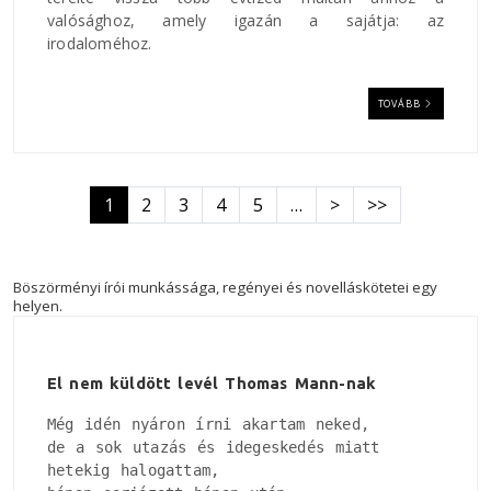
valósághoz, amely igazán a sajátja: az
irodaloméhoz.
TOVÁBB
Oldalszámozás
Következő oldal
Utolsó oldal
1
2
3
4
5
…
>
>>
Böszörményi írói munkássága, regényei és novelláskötetei egy
helyen.
El nem küldött levél Thomas Mann-nak
Még idén nyáron írni akartam neked, 

de a sok utazás és idegeskedés miatt

hetekig halogattam, 
