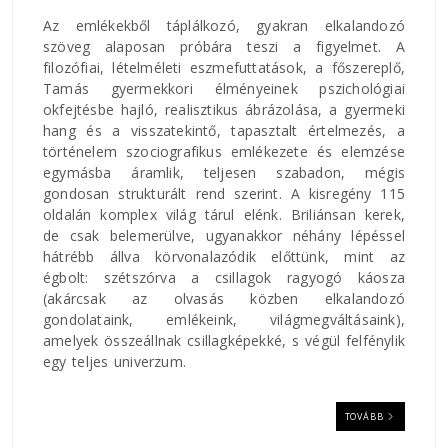
Az emlékekből táplálkozó, gyakran elkalandozó
szöveg alaposan próbára teszi a figyelmet. A
filozófiai, lételméleti eszmefuttatások, a főszereplő,
Tamás gyermekkori élményeinek pszichológiai
okfejtésbe hajló, realisztikus ábrázolása, a gyermeki
hang és a visszatekintő, tapasztalt értelmezés, a
történelem szociografikus emlékezete és elemzése
egymásba áramlik, teljesen szabadon, mégis
gondosan strukturált rend szerint. A kisregény 115
oldalán komplex világ tárul elénk. Briliánsan kerek,
de csak belemerülve, ugyanakkor néhány lépéssel
hátrébb állva körvonalazódik előttünk, mint az
égbolt: szétszórva a csillagok ragyogó káosza
(akárcsak az olvasás közben elkalandozó
gondolataink, emlékeink, világmegváltásaink),
amelyek összeállnak csillagképekké, s végül felfénylik
egy teljes univerzum.
TOVÁBB