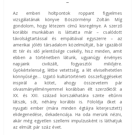
Az emberi holtpontok roppant figyelmes
vizsgálatának könyve Böszörményi Zoltán Míg
gondolom, hogy létezem című kisregénye. A szerző
korábbi munkáiban is láttatta már – csalódott
távolságtartással és empátiával egyszerre – az
amerikai jóléti társadalom közelmúltját, bár igazából
itt tér és idő jelentősége csekély, hisz minden, amit
ebben a történetben látunk, ugyanúgy érvényes
napjaink civilizált, fogyasztói miliőjére.
Gyökértelenség, létbe vetettség, a lét elviselhetetlen
könnyűsége… Izgató kultúrtörténeti összefüggéseket
inspirál a kötet, ahogy összevetem pár
olvasmányélményemmel korábban élt szerzőktől: a
XX. és XXI. század korszakhatára szinte eltűnni
látszik, sőt, néhány korábbi is. Föloldja őket a
nyugati ember (mára minden égtájra kiterjesztett)
elidegenedése, dekadenciája. Ha oda merünk nézni,
akár még egyetlen szellemi impulzusként is láthatjuk
az elmúlt pár száz évet.