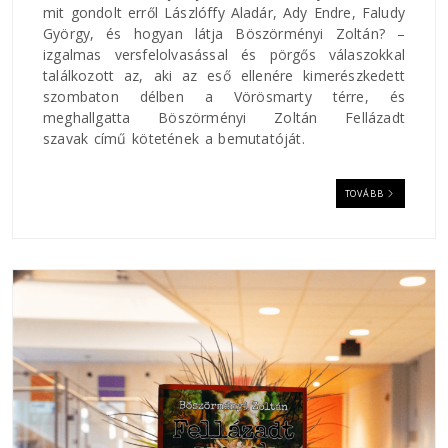
mit gondolt erről Lászlóffy Aladár, Ady Endre, Faludy
György, és hogyan látja Böszörményi Zoltán? –
izgalmas versfelolvasással és pörgős válaszokkal
találkozott az, aki az eső ellenére kimerészkedett
szombaton délben a Vörösmarty térre, és
meghallgatta Böszörményi Zoltán Fellázadt
szavak című kötetének a bemutatóját.
TOVÁBB