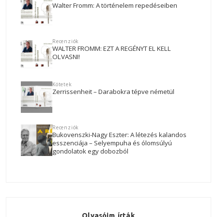
Walter Fromm: A történelem repedéseiben
Recenziók
WALTER FROMM: EZT A REGÉNYT EL KELL
OLVASNI!
Kötetek
Zerrissenheit – Darabokra tépve németül
Recenziók
Bukovenszki-Nagy Eszter: A létezés kalandos
esszenciája – Selyempuha és ólomsúlyú
gondolatok egy dobozból
Olvasóim írták