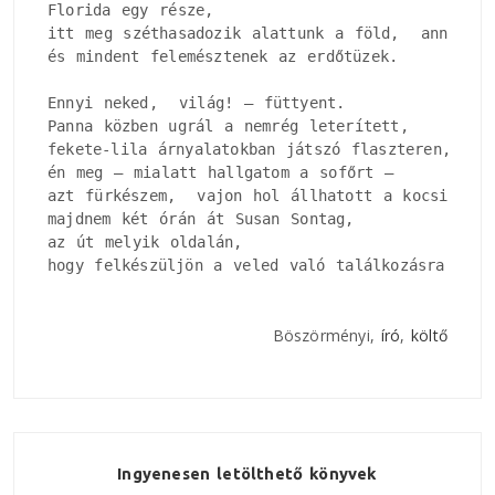
Florida egy része, 

itt meg széthasadozik alattunk a föld,  annyit r
és mindent felemésztenek az erdőtüzek.

Ennyi neked,  világ! – füttyent.

Panna közben ugrál a nemrég leterített, 

fekete-lila árnyalatokban játszó flaszteren, 

én meg – mialatt hallgatom a sofőrt –

azt fürkészem,  vajon hol állhatott a kocsijával

majdnem két órán át Susan Sontag, 

az út melyik oldalán, 

hogy felkészüljön a veled való találkozásra.
Böszörményi,
író
,
költő
Ingyenesen letölthető könyvek