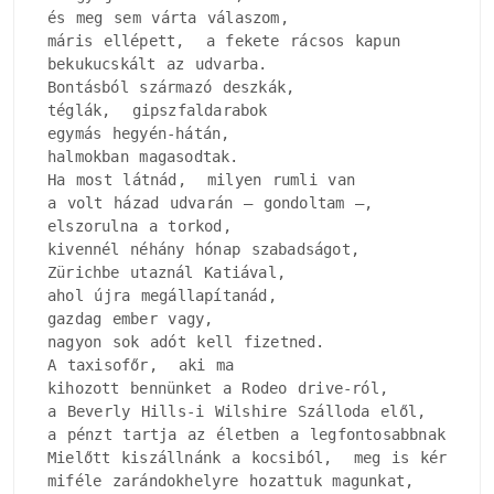
és meg sem várta válaszom, 

máris ellépett,  a fekete rácsos kapun

bekukucskált az udvarba.

Bontásból származó deszkák, 

téglák,  gipszfaldarabok

egymás hegyén-hátán, 

halmokban magasodtak.

Ha most látnád,  milyen rumli van

a volt házad udvarán – gondoltam –, 

elszorulna a torkod, 

kivennél néhány hónap szabadságot, 

Zürichbe utaznál Katiával, 

ahol újra megállapítanád, 

gazdag ember vagy, 

nagyon sok adót kell fizetned.

A taxisofőr,  aki ma

kihozott bennünket a Rodeo drive-ról, 

a Beverly Hills-i Wilshire Szálloda elől, 

a pénzt tartja az életben a legfontosabbnak.

Mielőtt kiszállnánk a kocsiból,  meg is kérdezi, 
miféle zarándokhelyre hozattuk magunkat, 
