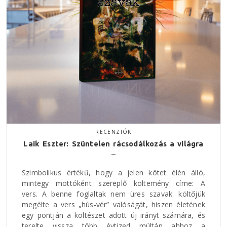
RECENZIÓK
Laik Eszter: Szüntelen rácsodálkozás a világra
Szimbolikus értékű, hogy a jelen kötet élén álló,
mintegy mottóként szereplő költemény címe: A
vers. A benne foglaltak nem üres szavak: költőjük
megélte a vers „hús-vér” valóságát, hiszen életének
egy pontján a költészet adott új irányt számára, és
terelte vissza több évtized múltán ahhoz a