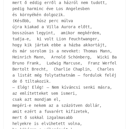
mert ő eddig erről a házról nem tudott, 

pedig harminc éve Los Angelesben

és környékén dolgozik.

(Később,  húsz perc múlva

újra kiakad a Villa Aurora előtt, 

bosszúsan legyint,  amikor megkérdem, 

tudja-e,  ki volt Lion Feuchtwanger, 

hogy kik jártak ebbe a házba akkortájt, 

és már sorolom is a neveket: Thomas Mann, 

Heinrich Mann,  Arnold Schönberg,  Wicki Baum, 

Bruno Frank,  Ludwig Marcuse,  Franz Werfel, 

Bertolt Brecht,  Charlie Chaplin,  Charles Laught
a listát még folytathatnám – fordulok feléje –, 

de ő tiltakozik.

– Elég! Elég! – Nem kíváncsi senki másra, 

az említetteket sem ismeri, 

csak azt mondjam el, 

megéri-e nekem az a százötven dollár, 

amit ezért a fuvarért kifizetek, 

mert ő sokkal izgalmasabb

helyekre is elvihetett volna, 
