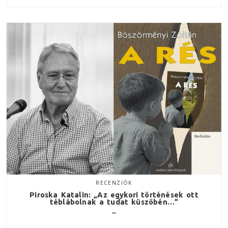
RECENZIÓK
Piroska Katalin: „Az egykori történések ott
téblábolnak a tudat küszöbén…”