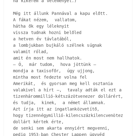
ha kikérem a véleményét.)

Még itt állunk Pannával a kapu előtt.

A fákat nézem,  vallatom, 

hátha ők egy léleknyit

vissza tudnak hozni belőled

a hetven év távlatából, 

a lombjukban bujkáló szélnek súgnak

valamit rólad, 

amit én most nem hallhatok.

– Ó,  már tudom,  hova jöttünk –

mondja a taxisofőr,  úgy ujjong, 

mintha most fedezte volna fel

Amerikát,  és gyorsan meg kell osztania

valakivel a hírt –,  tavaly adták el ezt a házat
tizenhárommillió-kétszázötvenezer dollárért, 

és tudja,  kinek,  a német államnak.

Azt írja itt az ingatlanközvetítő, 

hogy tizennégymillió-kilencszázkilencvenötezer

dollárt kértek érte, 

de senki sem akarta ennyiért megvenni, 

pedig 1953-ban Chester Lappen ügyvéd
