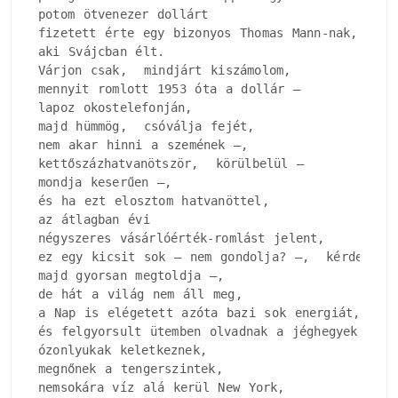
potom ötvenezer dollárt

fizetett érte egy bizonyos Thomas Mann-nak, 

aki Svájcban élt.

Várjon csak,  mindjárt kiszámolom, 

mennyit romlott 1953 óta a dollár –

lapoz okostelefonján, 

majd hümmög,  csóválja fejét, 

nem akar hinni a szemének –, 

kettőszázhatvanötször,  körülbelül –

mondja keserűen –, 

és ha ezt elosztom hatvanöttel, 

az átlagban évi

négyszeres vásárlóérték-romlást jelent, 

ez egy kicsit sok – nem gondolja? –,  kérdezi, 

majd gyorsan megtoldja –, 

de hát a világ nem áll meg, 

a Nap is elégetett azóta bazi sok energiát, 

és felgyorsult ütemben olvadnak a jéghegyek, 

ózonlyukak keletkeznek, 

megnőnek a tengerszintek, 

nemsokára víz alá kerül New York, 
