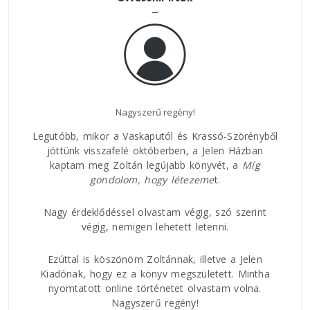
Nagyszerű regény!
Az E
Legutóbb, mikor a Vaskaputól és Krassó-Szörényből
jöttünk visszafelé októberben, a Jelen Házban
kaptam meg Zoltán legújabb könyvét, a
Míg
áltam
Nagy
gondolom, hogy
létezeme
t.
ban.
rövi
 az
és h
ságúk
Nagy érdeklődéssel olvastam végig, szó szerint
csat
ddal,
végig, nemigen lehetett letenni.
közt
 lírai
és a
Ezúttal is köszönöm Zoltánnak, illetve a Jelen
val
Kiadónak, hogy ez a könyv megszületett. Mintha
 hogy
nyomtatott online történetet olvastam volna.
Nagyszerű regény!