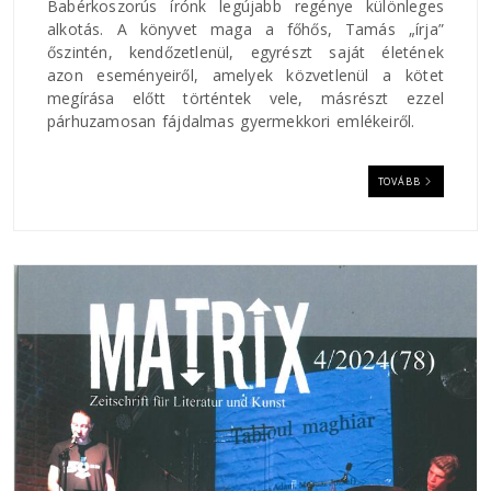
Babérkoszorús írónk legújabb regénye különleges
alkotás. A könyvet maga a főhős, Tamás „írja”
őszintén, kendőzetlenül, egyrészt saját életének
azon eseményeiről, amelyek közvetlenül a kötet
megírása előtt történtek vele, másrészt ezzel
párhuzamosan fájdalmas gyermekkori emlékeiről.
TOVÁBB