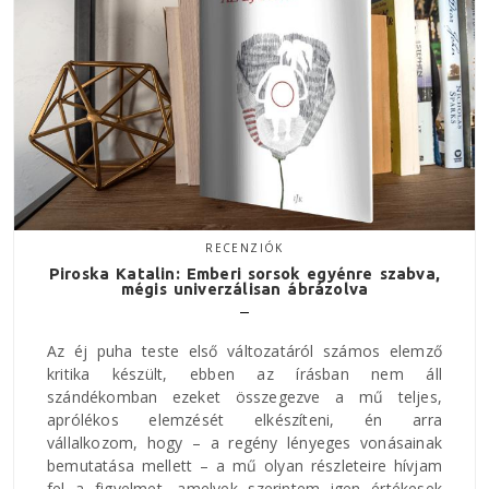
RECENZIÓK
Piroska Katalin: Emberi sorsok egyénre szabva,
mégis univerzálisan ábrázolva
Az éj puha teste első változatáról számos elemző
kritika készült, ebben az írásban nem áll
szándékomban ezeket összegezve a mű teljes,
aprólékos elemzését elkészíteni, én arra
vállalkozom, hogy – a regény lényeges vonásainak
bemutatása mellett – a mű olyan részleteire hívjam
fel a figyelmet, amelyek szerintem igen értékesek