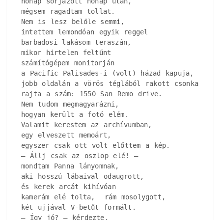
hónap sorjázott hónap után, 

mégsem ragadtam tollat.

Nem is lesz belőle semmi, 

intettem lemondóan egyik reggel

barbadosi lakásom teraszán, 

mikor hirtelen feltűnt

számítógépem monitorján

a Pacific Palisades-i (volt) házad kapuja, 

jobb oldalán a vörös téglából rakott csonka oszlo
rajta a szám: 1550 San Remo drive.

Nem tudom megmagyarázni, 

hogyan került a fotó elém.

Valamit kerestem az archívumban, 

egy elveszett memoárt, 

egyszer csak ott volt előttem a kép.

– Állj csak az oszlop elé! –

mondtam Panna lányomnak, 

aki hosszú lábaival odaugrott, 

és kerek arcát kihívóan

kamerám elé tolta,  rám mosolygott, 

két ujjával V-betűt formált.

– Így jó? – kérdezte, 
