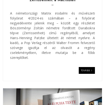
A németországi Matrix irodalmi és művészeti
folyóirat 4/2024-es számában – a folyóirat
negyedévente jelenik meg – közölt egy részletet
Böszörményi Zoltán németre fordított Darabokra
tépve (Zerrissenheit) című regényéből, amelyet
Hans-Henning Patzke ültetett át német nyelvre. A
kiadó, a Pop Verlag részéről Walter Fromm felvezető
szövege igazítja el az olvasót a regény
cselekményében, illetve mutatja be a főbb
szereplőket.
TOVÁBB