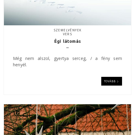
SZEMELVÉNYEK
VERS
Égi látomás
Még nem alszol, gyertya serceg, / a fény sem
henyél.
TOVÁBB