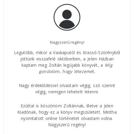
Nagyszerű regény!
Az E
Legutóbb, mikor a Vaskaputól és Krassó-Szörényből
jöttünk visszafelé októberben, a Jelen Házban
kaptam meg Zoltán legújabb könyvét, a
Míg
áltam
Nagy
gondolom, hogy
létezeme
t.
ban.
rövi
 az
és h
ságúk
Nagy érdeklődéssel olvastam végig, szó szerint
csat
ddal,
végig, nemigen lehetett letenni.
közt
 lírai
és a
Ezúttal is köszönöm Zoltánnak, illetve a Jelen
val
Kiadónak, hogy ez a könyv megszületett. Mintha
 hogy
nyomtatott online történetet olvastam volna.
Nagyszerű regény!