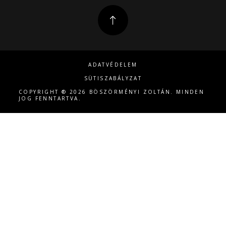
ADATVÉDELEM
SÜTISZABÁLYZAT
COPYRIGHT ® 2026 BÖSZÖRMÉNYI ZOLTÁN. MINDEN
JOG FENNTARTVA.