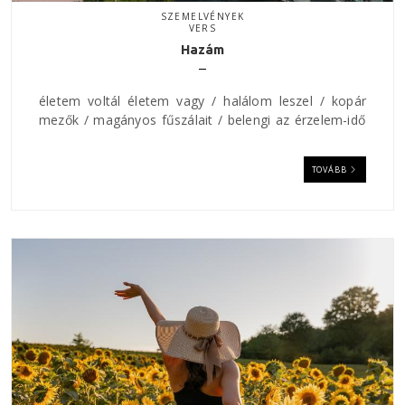
SZEMELVÉNYEK
VERS
Hazám
életem voltál életem vagy / halálom leszel / kopár
mezők / magányos fűszálait / belengi az érzelem-idő
TOVÁBB