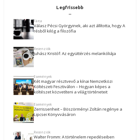
Legfrissebb
Tárca
Válasz Pécsi Györgyinek, aki azt állította, hogy A
résből kilóg a filozófia
Recenziók
Juhász Kristóf: Az együttérzés melankóliája
Események
Két magyar résztvevő a kínai Nemzetközi
Költészeti Fesztiválon – Hogyan képes a
költészet közvetíteni a világ történeteit
Események
Zerrissenheit – Böszörményi Zoltán regénye a
Lipcsei Könyvvásáron
Recenziók
Walter Fromm: A történelem repedéseiben