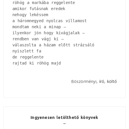
röhög a markába reggelente

amikor futásnak eredek

nehogy lekéssem

a háromnegyed nyolcas villamost

mondtam neki a minap –

ilyenkor jön hogy kivágjalak –

rendben van vágj ki –

válaszolta a házam előtt strázsáló

nyiszlett fa

de reggelente

rajtad ki röhög majd
Böszörményi,
író
,
költő
Ingyenesen letölthető könyvek