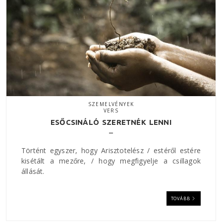
SZEMELVÉNYEK
VERS
ESŐCSINÁLÓ SZERETNÉK LENNI
Történt egyszer, hogy Arisztotelész / estéről estére
kisétált a mezőre, / hogy megfigyelje a csillagok
állását.
TOVÁBB