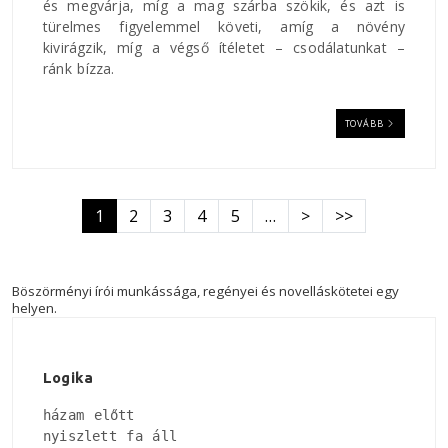
és megvárja, míg a mag szárba szökik, és azt is
türelmes figyelemmel követi, amíg a növény
kivirágzik, míg a végső ítéletet – csodálatunkat –
ránk bízza.
TOVÁBB
Oldalszámozás
Következő oldal
Utolsó oldal
1
2
3
4
5
…
>
>>
Böszörményi írói munkássága, regényei és novelláskötetei egy
helyen.
Logika
házam előtt

nyiszlett fa áll
