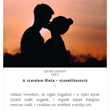
SZEMELVÉNYEK
VERS
A szerelem illata – szonettkoszorú
Halkan mondom, te vígan fogadod / a nyári éjnek
tűzből szállt sugarát, / régvolt képek illatgőze
messze száll, / csobban az emlékek evezője ott,