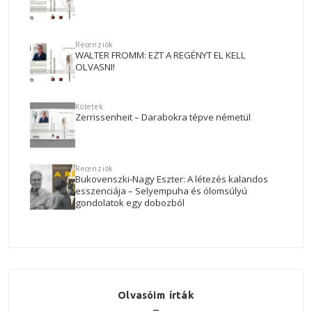
Recenziók
WALTER FROMM: EZT A REGÉNYT EL KELL
OLVASNI!
Kötetek
Zerrissenheit – Darabokra tépve németül
Recenziók
Bukovenszki-Nagy Eszter: A létezés kalandos
esszenciája – Selyempuha és ólomsúlyú
gondolatok egy dobozból
Olvasóim írták