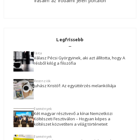
Írásaim az Irodalmi Jelen portálon
Legfrissebb
Tárca
Válasz Pécsi Györgyinek, aki azt állította, hogy A
résből kilóg a filozófia
Recenziók
Juhász Kristóf: Az együttérzés melankóliája
Események
Két magyar résztvevő a kínai Nemzetközi
Költészeti Fesztiválon – Hogyan képes a
költészet közvetíteni a világ történeteit
Események