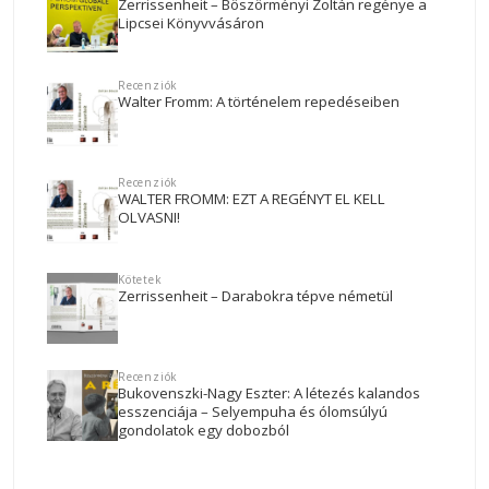
Zerrissenheit – Böszörményi Zoltán regénye a
Lipcsei Könyvvásáron
Recenziók
Walter Fromm: A történelem repedéseiben
Recenziók
WALTER FROMM: EZT A REGÉNYT EL KELL
OLVASNI!
Kötetek
Zerrissenheit – Darabokra tépve németül
Recenziók
Bukovenszki-Nagy Eszter: A létezés kalandos
esszenciája – Selyempuha és ólomsúlyú
gondolatok egy dobozból