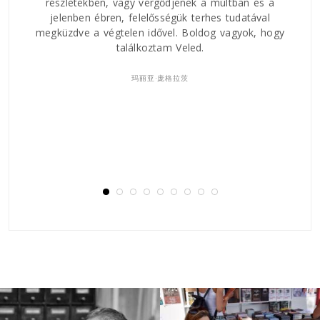
és a
Ezúttal is köszönöm Zoltánnak, illetve a Jelen
val
Kiadónak, hogy ez a könyv megszületett. Mintha
 hogy
nyomtatott online történetet olvastam volna.
Nagyszerű regény!
Barátsággal,
Gábor