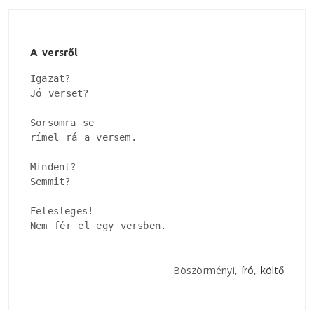
A versről
Igazat?

Jó verset?

Sorsomra se

rímel rá a versem.

Mindent?

Semmit?

Felesleges!

Nem fér el egy versben.
Böszörményi,
író
,
költő