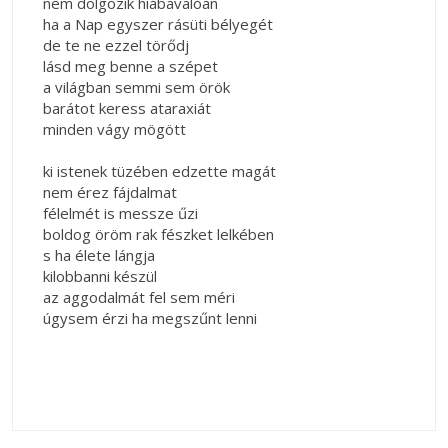
nem dolgozik hiábavalóan
ha a Nap egyszer rásüti bélyegét
de te ne ezzel törődj
lásd meg benne a szépet
a világban semmi sem örök
barátot keress ataraxiát
minden vágy mögött
ki istenek tüzében edzette magát
nem érez fájdalmat
félelmét is messze űzi
boldog öröm rak fészket lelkében
s ha élete lángja
kilobbanni készül
az aggodalmát fel sem méri
úgysem érzi ha megszűnt lenni