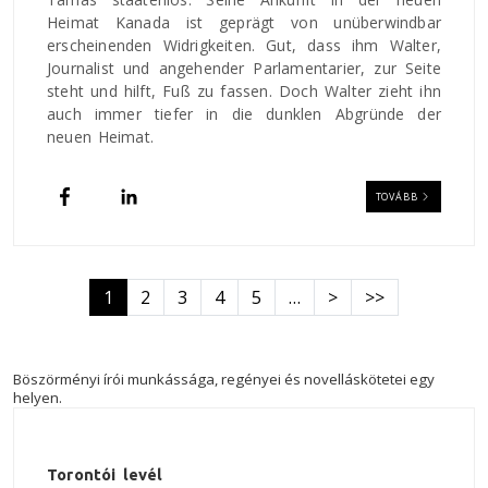
Heimat Kanada ist geprägt von unüberwindbar
erscheinenden Widrigkeiten. Gut, dass ihm Walter,
Journalist und angehender Parlamentarier, zur Seite
steht und hilft, Fuß zu fassen. Doch Walter zieht ihn
auch immer tiefer in die dunklen Abgründe der
neuen Heimat.
TOVÁBB
Oldalszámozás
Következő oldal
Utolsó oldal
1
2
3
4
5
…
>
>>
Böszörményi írói munkássága, regényei és novelláskötetei egy
helyen.
Torontói levél