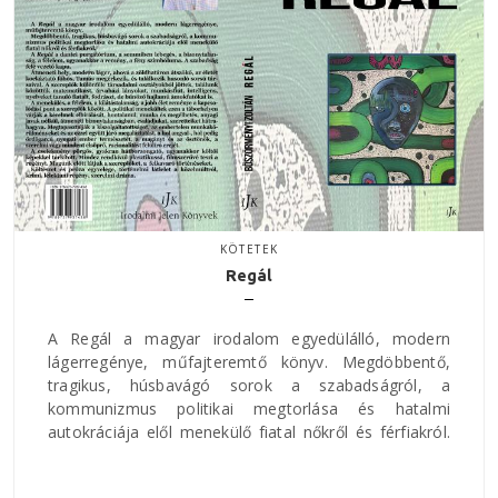
KÖTETEK
Regál
A Regál a magyar irodalom egyedülálló, modern
lágerregénye, műfajteremtő könyv. Megdöbbentő,
tragikus, húsbavágó sorok a szabadságról, a
kommunizmus politikai megtorlása és hatalmi
autokráciája elől menekülő fiatal nőkről és férfiakról.