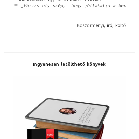
** 
„Párizs oly szép,  hogy jóllakatja a benned 
Böszörményi,
író
,
költő
Ingyenesen letölthető könyvek