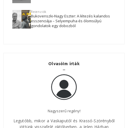
Recenziók
Bukovenszki-Nagy Eszter: A létezés kalandos
esszenciája – Selyempuha és ólomsúlyú
gondolatok egy dobozból
Olvasóim írták
Nagyszerű regény!
Az E
Legutóbb, mikor a Vaskaputól és Krassó-Szörényből
jöttünk visszafelé októberben, a Jelen Házban