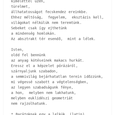
kímélettel üzen, 

türelmet, 

állhatatosságot fecskendez ereinkbe.

Ehhez méltóság,  fegyelem,  eksztázis kell, 

világokat nélkülük nem teremtünk.

Sebeket csak így ejthetünk

a mindenség homlokán.

Az absztrakt tér esendő,  mint a lélek.

Isten, 

oldd fel bennünk

az anyag kötéseinek makacs hurkát.

Eressz el a képzelet pórázáról, 

szárnyaljunk szabadon, 

a semmivilág bejárhatatlan terein időzzünk, 

mi végessé szabott a végtelenségben, 

az legyen szabadságunk fénye, 

a hon,  melyben nem lakhatunk, 

melyben euklidészi geometriát

nem rajzolhatunk.

* Barátoknak egy a lelkük. (latin)
