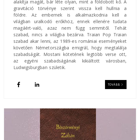
alakítja magát, bár léte olyan, mint a földobott kő. A
gravitáció törvénye szerint vissza kell hullnia a
földre. Az embernek is alkalmazkodnia kell a
világban uralkodó erőkhöz, ennek ellenére tudata
magáért-való, azaz nem függ semmitől. Tehát
szabad, nincs a világba bezárva. Traian Pop Traian
szabad akar lenni, az 1989-es romániai eseményeket
követően Németországba emigrál, hogy megtalálja
szabadságát. Mostani kötetének legtöbb verse ott,
az egyéni szabadságának kikiáltott városban,
Ludwigsburgban születik.
TOVÁBB