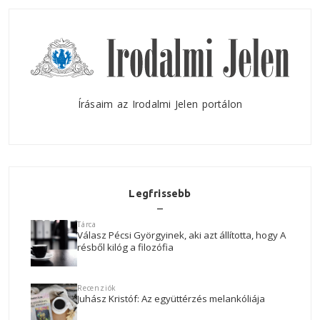
Írásaim az Irodalmi Jelen portálon
Legfrissebb
Tárca
Válasz Pécsi Györgyinek, aki azt állította, hogy A
résből kilóg a filozófia
Recenziók
Juhász Kristóf: Az együttérzés melankóliája