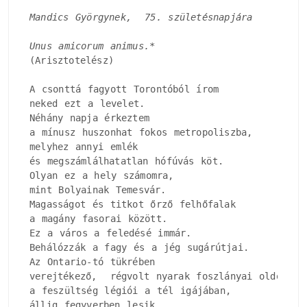
Mandics Györgynek,  75. születésnapjára
Unus amicorum animus.*
(Arisztotelész)

A csonttá fagyott Torontóból írom

neked ezt a levelet.

Néhány napja érkeztem

a mínusz huszonhat fokos metropoliszba, 

melyhez annyi emlék

és megszámlálhatatlan hófúvás köt.

Olyan ez a hely számomra, 

mint Bolyainak Temesvár.

Magasságot és titkot őrző felhőfalak

a magány fasorai között.

Ez a város a feledésé immár.

Behálózzák a fagy és a jég sugárútjai.

Az Ontario-tó tükrében

verejtékező,  régvolt nyarak foszlányai oldódnak,
a feszültség légiói a tél igájában, 

állig fegyverben lesik, 
