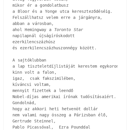
mikor ér a gondolatbusz

a Bloor és a Yonge utca kereszteződéséig.

Felszállhatsz velem erre a járgányra, 

abban a városban, 

ahol Hemingway a 
Toronto Star 
napilapnál újságíróskodott

ezerkilencszázhúsz

és ezerkilencszázhuszonnégy között.

A sajtóklubban

a lap tiszteletdíjlistáját kerestem egykoron, 

kinn volt a falon, 

igaz,  csak fakszimilében, 

kíváncsi voltam, 

mennyit fizettek a leendő

Nobel-díjas amerikai írónak tudósításaiért.

Gondolnád, 

hogy az akkori heti hetvenöt dollár

nem valami nagy összeg a Párizsban élő, 

Gertrude Steinnel, 

Pablo Picassóval,  Ezra Pounddal
