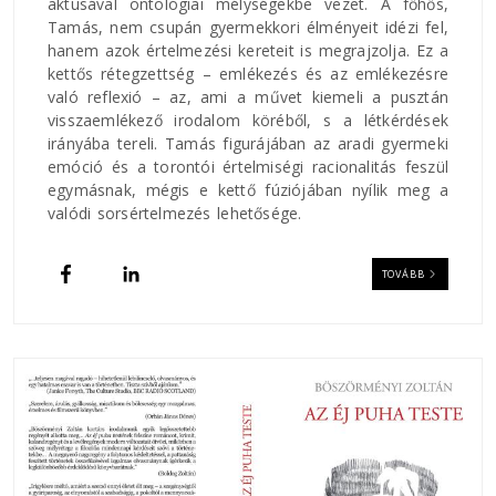
aktusával ontológiai mélységekbe vezet. A főhős,
Tamás, nem csupán gyermekkori élményeit idézi fel,
hanem azok értelmezési kereteit is megrajzolja. Ez a
kettős rétegzettség – emlékezés és az emlékezésre
való reflexió – az, ami a művet kiemeli a pusztán
visszaemlékező irodalom köréből, s a létkérdések
irányába tereli. Tamás figurájában az aradi gyermeki
emóció és a torontói értelmiségi racionalitás feszül
egymásnak, mégis e kettő fúziójában nyílik meg a
valódi sorsértelmezés lehetősége.
TOVÁBB