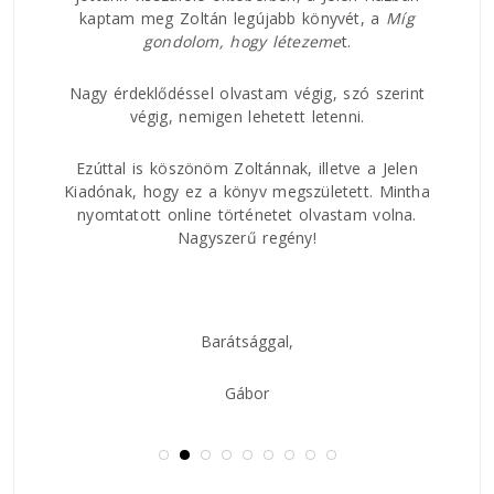
kaptam meg Zoltán legújabb könyvét, a
Míg
áltam
Nagy
gondolom, hogy
létezeme
t.
ban.
rövi
 az
és h
ságúk
Nagy érdeklődéssel olvastam végig, szó szerint
csat
ddal,
végig, nemigen lehetett letenni.
közt
 lírai
és a
Ezúttal is köszönöm Zoltánnak, illetve a Jelen
val
Kiadónak, hogy ez a könyv megszületett. Mintha
 hogy
nyomtatott online történetet olvastam volna.
Nagyszerű regény!
Barátsággal,
Gábor