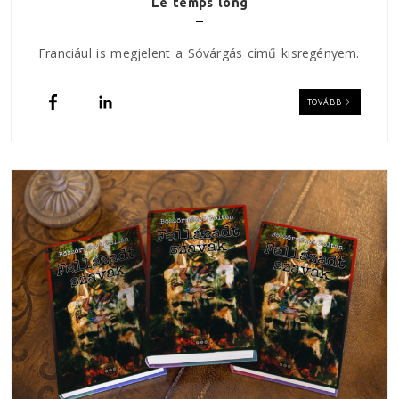
Le temps long
Franciául is megjelent a Sóvárgás című kisregényem.
TOVÁBB