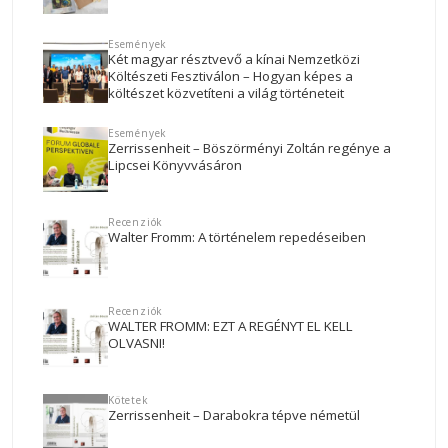
Események
Két magyar résztvevő a kínai Nemzetközi
Költészeti Fesztiválon – Hogyan képes a
költészet közvetíteni a világ történeteit
Események
Zerrissenheit – Böszörményi Zoltán regénye a
Lipcsei Könyvvásáron
Recenziók
Walter Fromm: A történelem repedéseiben
Recenziók
WALTER FROMM: EZT A REGÉNYT EL KELL
OLVASNI!
Kötetek
Zerrissenheit – Darabokra tépve németül