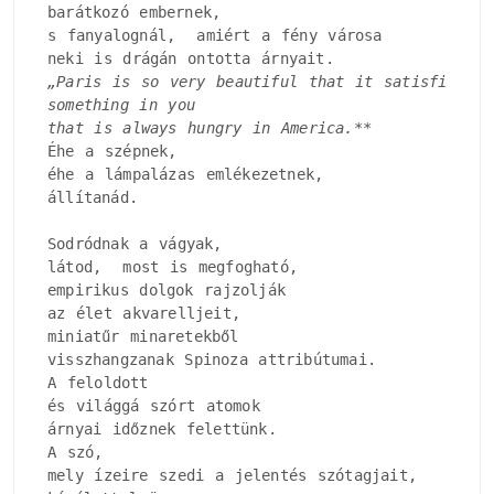
barátkozó embernek, 

s fanyalognál,  amiért a fény városa

„Paris is so very beautiful that it satisfies

something in you

that is always hungry in America.
**

Éhe a szépnek, 

éhe a lámpalázas emlékezetnek, 

állítanád.

Sodródnak a vágyak, 

látod,  most is megfogható, 

empirikus dolgok rajzolják

az élet akvarelljeit, 

miniatűr minaretekből

visszhangzanak Spinoza attribútumai.

A feloldott

és világgá szórt atomok

árnyai időznek felettünk.

A szó, 

mely ízeire szedi a jelentés szótagjait, 
