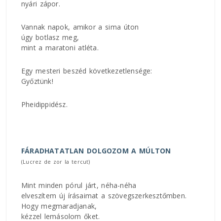
nyári zápor.
Vannak napok, amikor a sima úton
úgy botlasz meg,
mint a maratoni atléta.
Egy mesteri beszéd következetlensége:
Győztünk!
Pheidippidész.
FÁRADHATATLAN DOLGOZOM A MÚLTON
(Lucrez de zor la tercut)
Mint minden pórul járt, néha-néha
elveszítem új írásaimat a szövegszerkesztőmben.
Hogy megmaradjanak,
kézzel lemásolom őket.