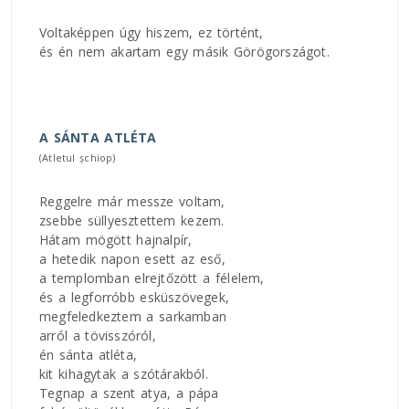
Voltaképpen úgy hiszem, ez történt,
és én nem akartam egy másik Görögországot.
A SÁNTA ATLÉTA
(Atletul șchiop)
Reggelre már messze voltam,
zsebbe süllyesztettem kezem.
Hátam mögött hajnalpír,
a hetedik napon esett az eső,
a templomban elrejtőzött a félelem,
és a legforróbb esküszövegek,
megfeledkeztem a sarkamban
arról a tövisszóról,
én sánta atléta,
kit kihagytak a szótárakból.
Tegnap a szent atya, a pápa