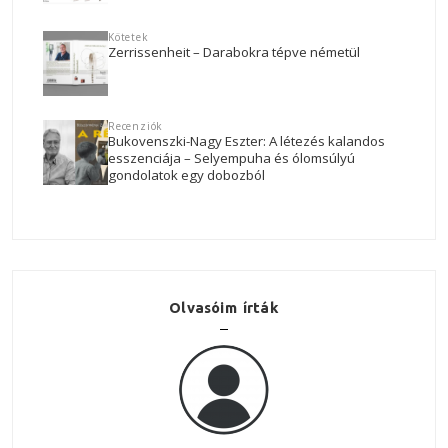
Kötetek
Zerrissenheit – Darabokra tépve németül
Recenziók
Bukovenszki-Nagy Eszter: A létezés kalandos
esszenciája – Selyempuha és ólomsúlyú
gondolatok egy dobozból
Olvasóim írták