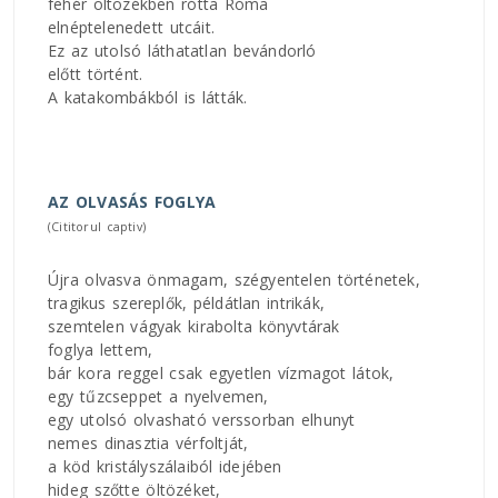
fehér öltözékben rótta Róma
elnéptelenedett utcáit.
Ez az utolsó láthatatlan bevándorló
előtt történt.
A katakombákból is látták.
AZ OLVASÁS FOGLYA
(Cititorul captiv)
Újra olvasva önmagam, szégyentelen történetek,
tragikus szereplők, példátlan intrikák,
szemtelen vágyak kirabolta könyvtárak
foglya lettem,
bár kora reggel csak egyetlen vízmagot látok,
egy tűzcseppet a nyelvemen,
egy utolsó olvasható verssorban elhunyt
nemes dinasztia vérfoltját,
a köd kristályszálaiból idejében
hideg szőtte öltözéket,