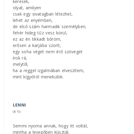
keresek,
olyat, amilyen
csak egy sivatagban létezhet,
lehet az enyémben,
de első szám harmadik személyben;
fehér hideg tűz vesz körül,
ez az én tikkadt bőröm,
erősen a karjába szorít,
egy soha véget nem érő szöveget
írok rá,
melytől,
ha a reggel izgalmában elveszítem,
mint kígyótól menekülök.
LENNI
(A fi)
Semmi nyoma annak, hogy itt voltál,
mintha a levegőben kúsztál,