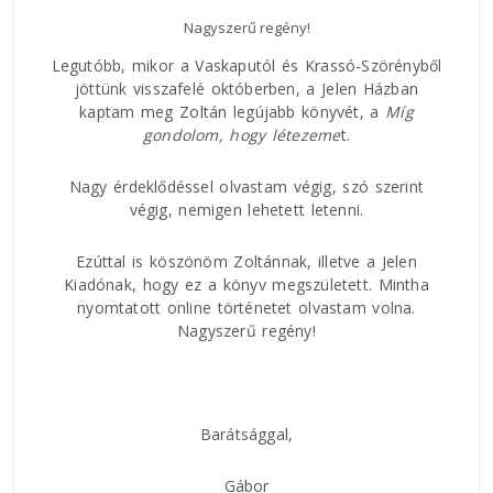
Nagyszerű regény!
Az E
Legutóbb, mikor a Vaskaputól és Krassó-Szörényből
jöttünk visszafelé októberben, a Jelen Házban
kaptam meg Zoltán legújabb könyvét, a
Míg
áltam
Nagy
gondolom, hogy
létezeme
t.
ban.
rövi
 az
és h
ságúk
Nagy érdeklődéssel olvastam végig, szó szerint
csat
ddal,
végig, nemigen lehetett letenni.
közt
 lírai
és a
Ezúttal is köszönöm Zoltánnak, illetve a Jelen
val
Kiadónak, hogy ez a könyv megszületett. Mintha
 hogy
nyomtatott online történetet olvastam volna.
Nagyszerű regény!
Barátsággal,
Gábor