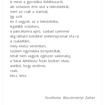
A mese a gyorslábú Akhilleuszról,
aki sohasem érte utol a teknősbékát,
mert az csalt a startnál,
így szól:
én ő vagyok, az a teknősbéka,
legalább százéves,
a páncélomra apró, szabad szemmel
alig látható betűkkel önéletrajzomat írta rá
a családfám,
mely elvész véremben,
szüleim egymásba bonyolódtak,
tehát nem vagyok egészen vadonatúj,
a fiatal Akhilleusz futás közben olvas,
anélkül, hogy utolérne,
csak,
kész, kész.
Fordította: Böszörményi Zoltán