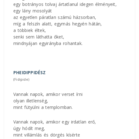
egy botrányos tolvaj ártatlanul idegen élményeit,
egy lány mosolyát
az egyetlen páratlan számú házsorban,
míg a felszín alatt, egymás hegyén hátán,
a többiek éltek,
senki sem láthatta őket,
mindnyájan egyirányba rohantak.
PHEIDIPPIDÉSZ
(Fidipide)
Vannak napok, amikor verset írni
olyan illetlenség,
mint fütyülni a templomban.
Vannak napok, amikor egy irdatlan erő,
úgy hódít meg,
mint villámlás és dörgés kísérte