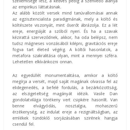
szellemisége lesz, a kedves pedig a szenvedő alanya
az empirikus láttatásnak.
Az alább közölt versek mind tanúvallomásai annak
az egzisztencialista paradigmának, mely a költő és
költészete viszonyát, mint őserőt ábrázolja. Ez a lét
ereje, energiáját a szóból nyeri. És ha a szavak
kézirattá szerveződnek, akkor, ha oda belépsz, nem
tudsz mágneses vonzásából kilépni, gravitációs ereje
fogva tart életed végéig. A költői hasonlatok, a
metafora szakralitása olyan, mint a mennyei szféra.
Lehetetlen elkívánkozni onnan.
Az egyedüllét monumentalitása, amikor a költő
megírja a versét, majd saját magának olvassa fel az
elidegenedés, a befelé fordulás, a bezárkózottság,
az elszigeteltség magányát idézik. Vasile Dan
gondolatvilága törékeny vert csipkére hasonlít. Van
benne elvágyódás, nosztalgia, mohaszerű
érzékenység, az indulat ereje a rezignáltságban, az
emlékek tündöklő sorjázásában szirének hangja
csendül fel.