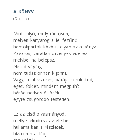
A KÖNYV
(O carte)
Mint folyó, mely ráérősen,
mélyen kanyarog a fel-feltűnő
homokpartok között, olyan az a könyv.
Zavaros, váratlan örvények vize ez
melybe, ha belépsz,
életed végéig
nem tudsz onnan kijönni.
Vagy, mint vízesés, párája körülötted,
eget, földet, mindent megpuhít,
bőröd nedves öltözék
egyre zsugorodó testeden.
Ez az első olvasmányod,
mellyel elindulsz az életbe,
hullámaiban a részletek,
bizalommal lépj