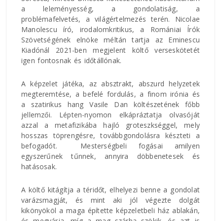
a leleményesség, a gondolatiság, a
problémafelvetés, a világértelmezés terén. Nicolae
Manolescu író, irodalomkritikus, a Romániai Írók
Szövetségének elnöke méltán tartja az Eminescu
Kiadónál 2021-ben megjelent költő verseskötetét
igen fontosnak és időtállónak.
A képzelet játéka, az absztrakt, abszurd helyzetek
megteremtése, a befelé fordulás, a finom irónia és
a szatirikus hang Vasile Dan költészetének főbb
jellemzői. Lépten-nyomon elkápráztatja olvasóját
azzal a metafizikába hajló groteszkséggel, mely
hosszas töprengésre, továbbgondolásra készteti a
befogadót. Mesterségbeli fogásai amilyen
egyszerűnek tűnnek, annyira döbbenetesek és
hatásosak.
A költő kitágítja a téridőt, elhelyezi benne a gondolat
varázsmagját, és mint aki jól végezte dolgát
kikönyököl a maga építette képzeletbeli ház ablakán,
és megvárja, míg a mag szárba szökik, és azt is