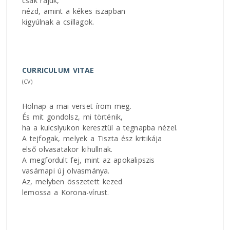
csak rájuk,
nézd, amint a kékes iszapban
kigyúlnak a csillagok.
CURRICULUM VITAE
(CV)
Holnap a mai verset írom meg.
És mit gondolsz, mi történik,
ha a kulcslyukon keresztül a tegnapba nézel.
A tejfogak, melyek a Tiszta ész kritikája
első olvasatakor kihullnak.
A megfordult fej, mint az apokalipszis
vasárnapi új olvasmánya.
Az, melyben összetett kezed
lemossa a Korona-vírust.