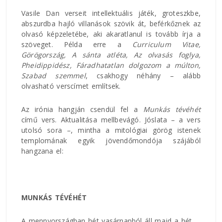
Vasile Dan verseit intellektuális játék, groteszkbe,
abszurdba hajló villanások szövik át, beférkőznek az
olvasó képzeletébe, aki akaratlanul is tovább írja a
szöveget. Példa erre a
Curriculum Vitae,
Görögország, A sánta atléta, Az olvasás foglya,
Pheidippidész, Fáradhatatlan dolgozom a múlton,
Szabad szemmel
, csakhogy néhány – alább
olvasható verscímet említsek.
Az irónia hangján csendül fel a
Munkás tévéhét
című vers. Aktualitása mellbevágó. Jóslata – a vers
utolsó sora –, mintha a mitológiai görög istenek
templomának egyik jövendőmondója szájából
hangzana el:
MUNKÁS TÉVÉHÉT
A mennyországban hét vasárnapból áll majd a hét.