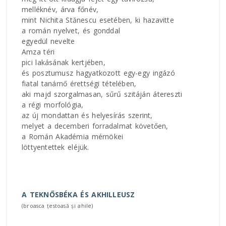
melléknév, árva főnév,
mint Nichita Stănescu esetében, ki hazavitte
a román nyelvet, és gonddal
egyedül nevelte
Amza téri
pici lakásának kertjében,
és posztumusz hagyatkozott egy-egy ingázó
fiatal tanárnő érettségi tételében,
aki majd szorgalmasan, sűrű szitáján átereszti
a régi morfológia,
az új mondattan és helyesírás szerint,
melyet a decemberi forradalmat követően,
a Román Akadémia mérnökei
löttyentettek eléjük.
A TEKNŐSBÉKA ÉS AKHILLEUSZ
(broasca țestoasă și ahile)