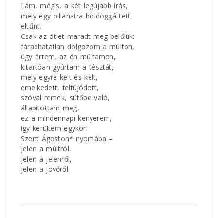
Lám, mégis, a két legújabb írás,
mely egy pillanatra boldoggá tett,
eltűnt.
Csak az ötlet maradt meg belőlük:
fáradhatatlan dolgozom a múlton,
úgy értem, az én múltamon,
kitartóan gyúrtam a tésztát,
mely egyre kelt és kelt,
emelkedett, felfújódott,
szóval remek, sütőbe való,
állapítottam meg,
ez a mindennapi kenyerem,
így kerültem egykori
Szent Ágoston
*
nyomába –
jelen a múltról,
jelen a jelenről,
jelen a jövőről.