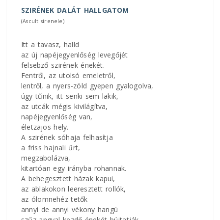
SZIRÉNEK DALÁT HALLGATOM
(Ascult sirenele)
Itt a tavasz, halld
az új napéjegyenlőség levegőjét
felsebző szirének énekét.
Fentről, az utolsó emeletről,
lentről, a nyers-zöld gyepen gyalogolva,
úgy tűnik, itt senki sem lakik,
az utcák mégis kivilágítva,
napéjegyenlőség van,
életzajos hely.
A szirének sóhaja felhasítja
a friss hajnali űrt,
megzabolázva,
kitartóan egy irányba rohannak.
A behegesztett házak kapui,
az ablakokon leeresztett rollók,
az ólomnehéz tetők
annyi de annyi vékony hangú
szűz angyal kezdő énekét bújtatják.