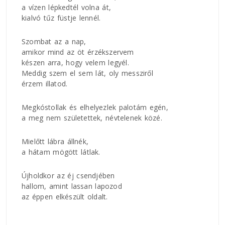
a vízen lépkedtél volna át,
kialvó tűz füstje lennél.
Szombat az a nap,
amikor mind az öt érzékszervem
készen arra, hogy velem legyél.
Meddig szem el sem lát, oly messziről
érzem illatod.
Megkóstollak és elhelyezlek palotám egén,
a meg nem születettek, névtelenek közé.
Mielőtt lábra állnék,
a hátam mögött látlak.
Újholdkor az éj csendjében
hallom, amint lassan lapozod
az éppen elkészült oldalt.