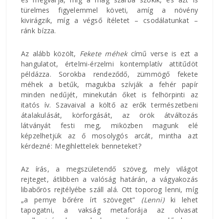
türelmes figyelemmel követi, amíg a növény
kivirágzik, míg a végső ítéletet – csodálatunkat –
ránk bízza.
Az alább közölt,
Fekete méhek
című verse is ezt a
hangulatot, értelmi-érzelmi kontemplatív attitűdöt
példázza. Sorokba rendeződő, zümmögő fekete
méhek a betűk, magukba szívják a fehér papír
minden nedűjét, minekután őket is felhörpinti az
itatós ív. Szavaival a költő az erők természetbeni
átalakulását, körforgását, az örök átváltozás
látványát festi meg, miközben magunk elé
képzelhetjük az ő mosolygós arcát, mintha azt
kérdezné: Megihlettelek benneteket?
Az írás, a megszületendő szöveg, mely világot
rejteget, átlibben a valóság határán, a vágyakozás
libabőrös rejtélyébe száll alá. Ott toporog lenni, míg
„a pernye bőrére írt szöveget”
(Lenni)
ki lehet
tapogatni, a vakság metaforája az olvasat