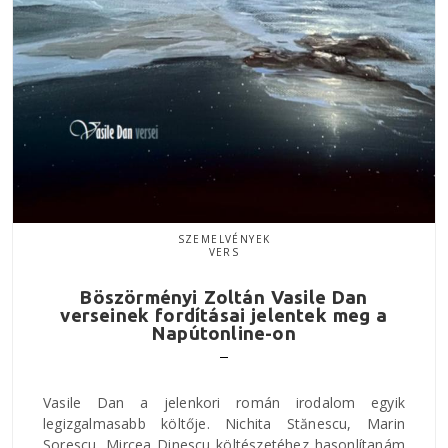
SZEMELVÉNYEK
VERS
Böszörményi Zoltán Vasile Dan
verseinek fordításai jelentek meg a
Napútonline-on
Vasile Dan a jelenkori román irodalom egyik
legizgalmasabb költője. Nichita Stănescu, Marin
Sorescu, Mircea Dinescu költészetéhez hasonlítanám