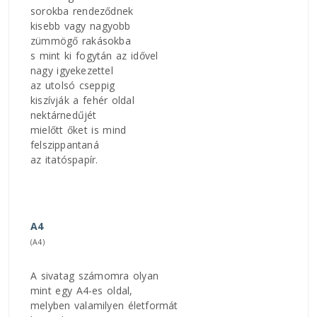
sorokba rendeződnek
kisebb vagy nagyobb
zümmögő rakásokba
s mint ki fogytán az idővel
nagy igyekezettel
az utolsó cseppig
kiszívják a fehér oldal
nektárnedűjét
mielőtt őket is mind
felszippantaná
az itatóspapír.
A4
(A4)
A sivatag számomra olyan
mint egy A4-es oldal,
melyben valamilyen életformát