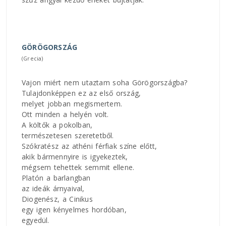
GÖRÖGORSZÁG
(Grecia)
Vajon miért nem utaztam soha Görögországba?
Tulajdonképpen ez az első ország,
melyet jobban megismertem.
Ott minden a helyén volt.
A költők a pokolban,
természetesen szeretetből.
Szókratész az athéni férfiak színe előtt,
akik bármennyire is igyekeztek,
mégsem tehettek semmit ellene.
Platón a barlangban
az ideák árnyaival,
Diogenész, a Cinikus
egy igen kényelmes hordóban,
egyedül.