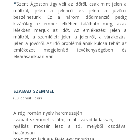
*
Szent Ágoston úgy véli az időről, csak mint jelen a
múltról, jelen a jelenről és jelen a jövőről
beszélhetünk. Ez a három idődimenzió pedig
kizárólag az ember lelkében található meg, azaz
lélekben mérjük az időt. Az emlékezés: jelen a
múltról, a szemlélet: jelen a jelenről, a várakozás:
jelen a jövőről. Az idő problémájának kulcsa tehát az
emlékezet megjelenítő tevékenységében és
elvárásainkban van.
SZABAD SZEMMEL
(Cu ochiul liber)
A régi román nyelv harcmezején
szabad szemmel is látni, mint szárad ki lassan,
nyálkás mocsár lesz a tó, melyből csodával
határosan
még itt-ott kidugja fejét egy tavirózsa,