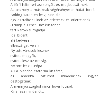
A férfi felismeri asszonyát, és megbocsát neki.
Az asszony a másiknak végérvényesen hátat fordít.
Boldog karantén lesz, sine die
egy asztalhoz ülnek az ötletesek és ötlettelenek.
(Trump a Fehér Ház küszöbén
tárt karokkal fogadja
Joe Bident,
aki kedvesen
elbeszélget vele.)
Nyitott városok lesznek,
nyitott megyék,
nyitott lesz az ország.
Nyitott lesz Európa.
A La Manche csatorna kiszárad,
és amerikai vízumot mindenkinek ingyen
osztogatnak.
A mennyországból nincs hova futnod.
Kína lesz mindenütt.