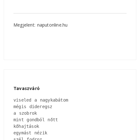
Megjelent: naputonline.hu
Tavaszváró
viseled a nagykabátom

mégis dideregsz

a szobrok

mint gondból nőtt

kőhajtások

egymást nézik

szél fodroz
