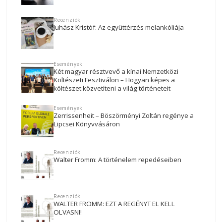
Recenziók
Juhász Kristóf: Az együttérzés melankóliája
Események
Két magyar résztvevő a kínai Nemzetközi
Költészeti Fesztiválon – Hogyan képes a
költészet közvetíteni a világ történeteit
Események
Zerrissenheit – Böszörményi Zoltán regénye a
Lipcsei Könyvvásáron
Recenziók
Walter Fromm: A történelem repedéseiben
Recenziók
WALTER FROMM: EZT A REGÉNYT EL KELL
OLVASNI!