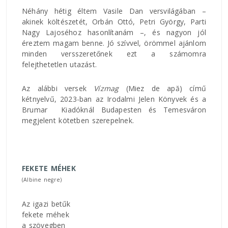
Néhány hétig éltem Vasile Dan versvilágában –
akinek költészetét, Orbán Ottó, Petri György, Parti
Nagy Lajoséhoz hasonlítanám –, és nagyon jól
éreztem magam benne. Jó szívvel, örömmel ajánlom
minden versszeretőnek ezt a számomra
felejthetetlen utazást.
Az alábbi versek
Vízmag
(Miez de apă) című
kétnyelvű, 2023-ban az Irodalmi Jelen Könyvek és a
Brumar Kiadóknál Budapesten és Temesváron
megjelent kötetben szerepelnek.
FEKETE MÉHEK
(Albine negre)
Az igazi betűk
fekete méhek
a szövegben