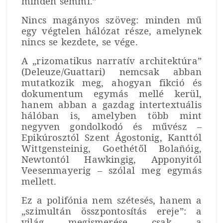
minden semmi.”
Nincs magányos szöveg: minden mű
egy végtelen hálózat része, amelynek
nincs se kezdete, se vége.
A „rizomatikus narratív architektúra”
(Deleuze/Guattari) nemcsak abban
mutatkozik meg, ahogyan fikció és
dokumentum egymás mellé kerül,
hanem abban a gazdag intertextuális
hálóban is, amelyben több mint
negyven gondolkodó és művész –
Epikúrosztól Szent Ágostonig, Kanttól
Wittgensteinig, Goethétől Bolañóig,
Newtontól Hawkingig, Apponyitól
Veesenmayerig – szólal meg egymás
mellett.
Ez a polifónia nem szétesés, hanem a
„szimultán összpontosítás ereje”: a
világ megismerése csak a