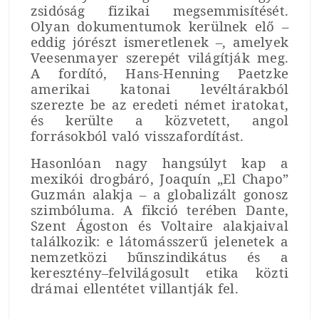
zsidóság fizikai megsemmisítését.
Olyan dokumentumok kerülnek elő –
eddig jórészt ismeretlenek –, amelyek
Veesenmayer szerepét világítják meg.
A fordító, Hans-Henning Paetzke
amerikai katonai levéltárakból
szerezte be az eredeti német iratokat,
és kerülte a közvetett, angol
forrásokból való visszafordítást.
Hasonlóan nagy hangsúlyt kap a
mexikói drogbáró, Joaquín „El Chapo”
Guzmán alakja – a globalizált gonosz
szimbóluma. A fikció terében Dante,
Szent Ágoston és Voltaire alakjaival
találkozik: e látomásszerű jelenetek a
nemzetközi bűnszindikátus és a
keresztény–felvilágosult etika közti
drámai ellentétet villantják fel.