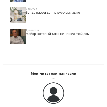
Событие
Ванда навсегда - на русском языке
Аудиотека
Майор, который так и не нашел свой дом
Мои читатели написали