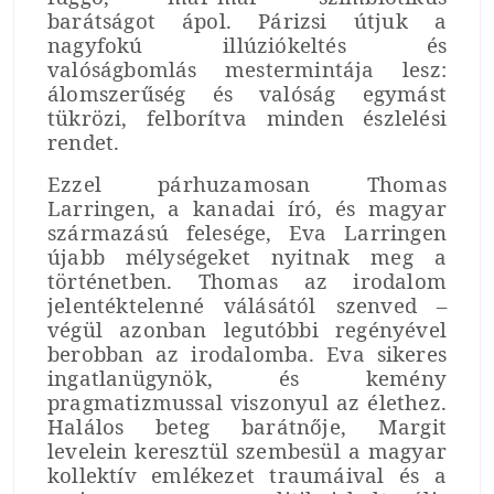
barátságot ápol. Párizsi útjuk a
nagyfokú illúziókeltés és
valóságbomlás mestermintája lesz:
álomszerűség és valóság egymást
tükrözi, felborítva minden észlelési
rendet.
Ezzel párhuzamosan Thomas
Larringen, a kanadai író, és magyar
származású felesége, Eva Larringen
újabb mélységeket nyitnak meg a
történetben. Thomas az irodalom
jelentéktelenné válásától szenved –
végül azonban legutóbbi regényével
berobban az irodalomba. Eva sikeres
ingatlanügynök, és kemény
pragmatizmussal viszonyul az élethez.
Halálos beteg barátnője, Margit
levelein keresztül szembesül a magyar
kollektív emlékezet traumáival és a