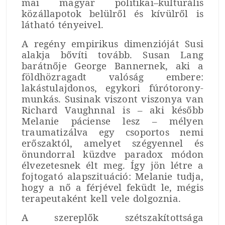
mai magyar politikai–kulturális
közállapotok belülről és kívülről is
látható tényeivel.
A regény empirikus dimenzióját Susi
alakja bővíti tovább. Susan Lang
barátnője George Bannernek, aki a
földhözragadt valóság embere:
lakástulajdonos, egykori fúrótorony-
munkás. Susinak viszont viszonya van
Richard Vaughnnal is – aki később
Melanie páciense lesz – mélyen
traumatizálva egy csoportos nemi
erőszaktól, amelyet szégyennel és
önundorral küzdve paradox módon
élvezetesnek élt meg. Így jön létre a
fojtogató alapszituáció: Melanie tudja,
hogy a nő a férjével feküdt le, mégis
terapeutaként kell vele dolgoznia.
A szereplők szétszakítottsága