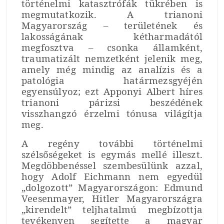
történelmi katasztrófák tükrében is
megmutatkozik. A trianoni
Magyarország – területének és
lakosságának kétharmadától
megfosztva – csonka államként,
traumatizált nemzetként jelenik meg,
amely még mindig az analízis és a
patológia határmezsgyéjén
egyensúlyoz; ezt Apponyi Albert híres
trianoni párizsi beszédének
visszhangzó érzelmi tónusa világítja
meg.
A regény további történelmi
szélsőségeket is egymás mellé illeszt.
Megdöbbenéssel szembesülünk azzal,
hogy Adolf Eichmann nem egyedül
„dolgozott” Magyarországon: Edmund
Veesenmayer, Hitler Magyarországra
„kirendelt” teljhatalmú megbízottja
tevékenyen segítette a magyar