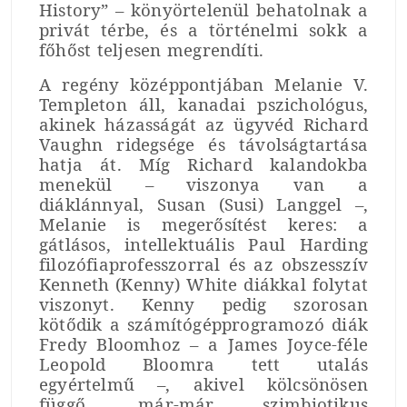
History” – könyörtelenül behatolnak a
privát térbe, és a történelmi sokk a
főhőst teljesen megrendíti.
A regény középpontjában Melanie V.
Templeton áll, kanadai pszichológus,
akinek házasságát az ügyvéd Richard
Vaughn ridegsége és távolságtartása
hatja át. Míg Richard kalandokba
menekül – viszonya van a
diáklánnyal, Susan (Susi) Langgel –,
Melanie is megerősítést keres: a
gátlásos, intellektuális Paul Harding
filozófiaprofesszorral és az obszesszív
Kenneth (Kenny) White diákkal folytat
viszonyt. Kenny pedig szorosan
kötődik a számítógépprogramozó diák
Fredy Bloomhoz – a James Joyce-féle
Leopold Bloomra tett utalás
egyértelmű –, akivel kölcsönösen
függő, már-már szimbiotikus