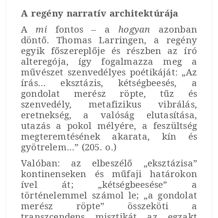
A regény narratív architektúrája
A
mi
fontos – a
hogyan
azonban
döntő. Thomas Larringen, a regény
egyik főszereplője és részben az író
alteregója, így fogalmazza meg a
művészet szenvedélyes poétikáját: „Az
írás… eksztázis, kétségbeesés, a
gondolat merész röpte, tűz és
szenvedély, metafizikus vibrálás,
eretnekség, a valóság elutasítása,
utazás a pokol mélyére, a feszültség
megteremtésének akarata, kín és
gyötrelem…” (205. o.)
Valóban: az elbeszélő „eksztázisa”
kontinenseken és műfaji határokon
ível át; „kétségbeesése” a
történelemmel számol le; „a gondolat
merész röpte” összeköti a
transzcendens misztikát az egzakt