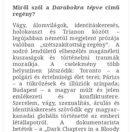
Miről szól a
Darabokra tépve
című
regény?
Vágy, álomvilágok, identitáskeresés,
holokauszt és Trianon között –
legújabban németül megjelent prózája
valóban „szétszakítottság-regény”. A
sodró lendületű elbeszélés magánéleti
kuszaságok és történelmi traumák
mozaikja. A cselekmény több
helyszínen játszódik: Toronto – a
polgári és értelmiségi élet terei; Párizs
– a tükrözések és illúziók színpada;
Budapest – a magyar múlt és jelen
emlékezeti és konfliktustere.
Szerelem, vágy, szexualitás, árulás és
identitáskeresés szövődik egy magyar–
kanadai globális történetté az emberi
létállapotról. A dokumentarista
betétek – a „Dark Chapters in a Bloody