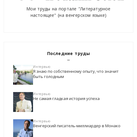
Мои труды на портале "Литературное
настоящее" (на венгерском языке)
Последние труды
Интервью
Я знаю по собственному опыту, что значит
быть голодным
Интервью
Не самая гладкая история успеха
Интервью
Венгерский писатель-миллиардер в Монако