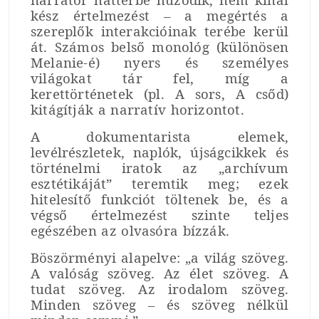
kész értelmezést – a megértés a
szereplők interakcióinak terébe kerül
át. Számos belső monológ (különösen
Melanie-é) nyers és személyes
világokat tár fel, míg a
kerettörténetek (pl. A sors, A csőd)
kitágítják a narratív horizontot.
A dokumentarista elemek,
levélrészletek, naplók, újságcikkek és
történelmi iratok az „archívum
esztétikáját” teremtik meg; ezek
hitelesítő funkciót töltenek be, és a
végső értelmezést szinte teljes
egészében az olvasóra bízzák.
Böszörményi alapelve: „a világ szöveg.
A valóság szöveg. Az élet szöveg. A
tudat szöveg. Az irodalom szöveg.
Minden szöveg – és szöveg nélkül