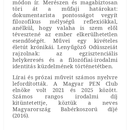
módon ír. Merészen és magabiztosan
töri át a műfaji határokat:
dokumentarista pontosságot vegyít
filozofikus mélységű reflexiókkal,
anélkül, hogy valaha is szem elől
tévesztené az ember elkerülhetetlen
esendőségét. Művei egy kivételes
életút krónikái. Lenyűgöző Odüsszeiát
rajzolnak: az egzisztenciális
helykeresés és a filozófiai-irodalmi
identitás küzdelmének történetétben.
Lírai és prózai műveit számos nyelvre
lefordították. A Magyar PEN Club
elnöke volt 2021 és 2025 között.
Számos rangos irodalmi díj
kitüntetettje, köztük a neves
Magyarország Babérkoszorú díjé
(2016).