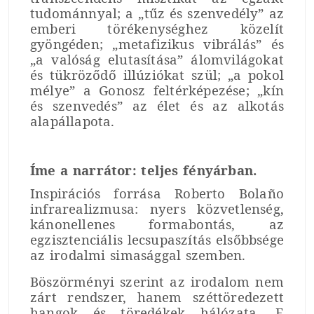
tudománnyal; a „tűz és szenvedély” az
emberi törékenységhez közelít
gyöngéden; „metafizikus vibrálás” és
„a valóság elutasítása” álomvilágokat
és tükröződő illúziókat szül; „a pokol
mélye” a Gonosz feltérképezése; „kín
és szenvedés” az élet és az alkotás
alapállapota.
Íme a narrátor: teljes fényárban.
Inspirációs forrása Roberto Bolaño
infrarealizmusa: nyers közvetlenség,
kánonellenes formabontás, az
egzisztenciális lecsupaszítás elsőbbsége
az irodalmi simasággal szemben.
Böszörményi szerint az irodalom nem
zárt rendszer, hanem széttöredezett
hangok és töredékek hálózata. E