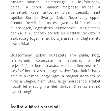
címzett stílusbeli sajátosságai is föl-föltűnnek,
például a Csoóri Sándort megidéző műben. A
címzettek közé tartoznak olyan szerzők, mint
Updike, Konrád György, Szőcs Géza vagy éppen
Tandori Dezső. Sajátos és izgalmas kísérletek ezek
a szövegek, egyenletes színvonalon. Megjelennek
bennük a különböző sorsok és életutak. Sokszor a
szabadság fogalmának körüljárásával, műfajteremtő
szándékkal.
Böszörményi Zoltán költészete arra példa, hogy
jelenkorunk költészete is alkalmas a lét
teljességének bemutatására. A fenti jellemzést még
kiegészíthetjük azzal, hogy az ilyesfajta költői hang
arra is alkalmas, hogy vigye a magyar irodalom jó
hírét a világba. Nem vitás, hogy maradandó értéket
hozott létre eddigi lírai életművével. S ez az életmű
nyitott még!
Ízelítő a kötet verseiből