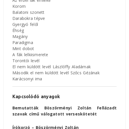
Az erdei lak emléke
Korom
Balatoni szonett
Darabokra tépve
Gyergyó felől
Éhség
Magány
Paradigma
Mint dobot
A fák lelkiismerete
Torontói levél
El nem küldött levél Lászlóffy Aladárnak
Második el nem küldött levél Szőcs Gézának
Karácsonyi ima
Kapcsolódó anyagok
Bemutatták Böszörményi Zoltán Fellázadt
szavak című válogatott verseskötetét
Írókorzó – Böszörményi Zoltán