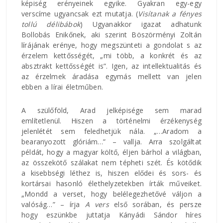
képiség erényeinek egyike. Gyakran egy-egy
verscíme ugyancsak ezt mutatja.
(
Visítanak a fényes
tollú délibábok
) Ugyanakkor igazat adhatunk
Bollobás Enikőnek, aki szerint Böszörményi Zoltán
lírájának erénye, hogy megszünteti a gondolat s az
érzelem kettősségét, „mi több, a konkrét és az
absztrakt kettősségét is”. Igen, az intellektualitás és
az érzelmek áradása egymás mellett van jelen
ebben a lírai életműben.
A szülőföld, Arad jelképisége sem marad
említetlenül. Hiszen a történelmi érzékenység
jelenlétét sem feledhetjük nála. „…Aradom a
bearanyozott glóriám…” – vallja. Arra szolgáltat
példát, hogy a magyar költő, éljen bárhol a világban,
az összekötő szálakat nem tépheti szét. És kötődik
a kisebbségi léthez is, hiszen elődei és sors- és
kortársai hasonló élethelyzetekben írták műveiket.
„Mondd a verset, hogy belélegezhetővé váljon a
valóság…” – írja
A vers
első sorában, és persze
hogy eszünkbe juttatja Kányádi Sándor híres