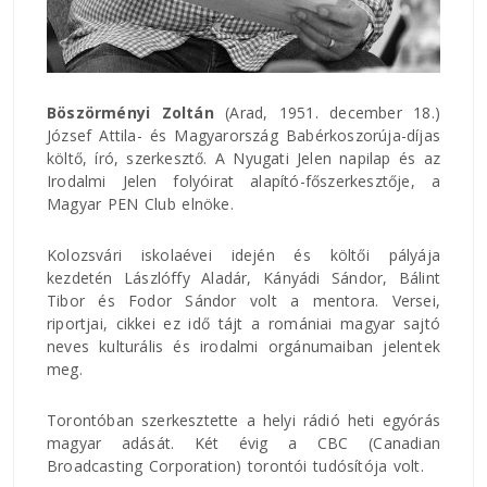
Böszörményi Zoltán
(Arad, 1951. december 18.)
József Attila- és Magyarország Babérkoszorúja-díjas
költő, író, szerkesztő. A Nyugati Jelen napilap és az
Irodalmi Jelen folyóirat alapító-főszerkesztője, a
Magyar PEN Club elnöke.
Kolozsvári iskolaévei idején és költői pályája
kezdetén Lászlóffy Aladár, Kányádi Sándor, Bálint
Tibor és Fodor Sándor volt a mentora. Versei,
riportjai, cikkei ez idő tájt a romániai magyar sajtó
neves kulturális és irodalmi orgánumaiban jelentek
meg.
Torontóban szerkesztette a helyi rádió heti egyórás
magyar adását. Két évig a CBC (Canadian
Broadcasting Corporation) torontói tudósítója volt.