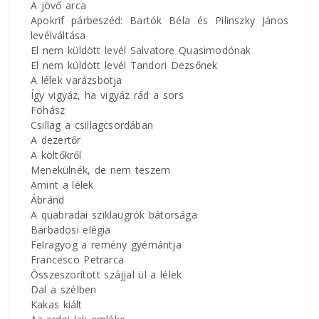
A jövő arca
Apokrif párbeszéd: Bartók Béla és Pilinszky János
levélváltása
El nem küldött levél Salvatore Quasimodónak
El nem küldött levél Tandori Dezsőnek
A lélek varázsbotja
Így vigyáz, ha vigyáz rád a sors
Fohász
Csillag a csillagcsordában
A dezertőr
A költőkről
Menekülnék, de nem teszem
Amint a lélek
Ábránd
A quabradai sziklaugrók bátorsága
Barbadosi elégia
Felragyog a remény gyémántja
Francesco Petrarca
Összeszorított szájjal ül a lélek
Dal a szélben
Kakas kiált