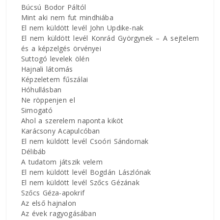
Búcsú Bodor Páltól
Mint aki nem fut mindhiába
El nem küldött levél John Updike-nak
El nem küldött levél Konrád Györgynek – A sejtelem
és a képzelgés örvényei
Suttogó levelek ölén
Hajnali látomás
Képzeletem fűszálai
Hóhullásban
Ne röppenjen el
Simogató
Ahol a szerelem naponta kiköt
Karácsony Acapulcóban
El nem küldött levél Csoóri Sándornak
Délibáb
A tudatom játszik velem
El nem küldött levél Bogdán Lászlónak
El nem küldött levél Szőcs Gézának
Szőcs Géza-apokrif
Az első hajnalon
Az évek ragyogásában