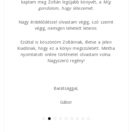
kaptam meg Zoltán legújabb könyvét, a
Míg
áltam
Nagy
gondolom, hogy
létezeme
t.
ban.
rövi
 az
és h
ságúk
Nagy érdeklődéssel olvastam végig, szó szerint
csat
ddal,
végig, nemigen lehetett letenni.
közt
 lírai
és a
Ezúttal is köszönöm Zoltánnak, illetve a Jelen
val
Kiadónak, hogy ez a könyv megszületett. Mintha
 hogy
nyomtatott online történetet olvastam volna.
Nagyszerű regény!
Barátsággal,
Gábor