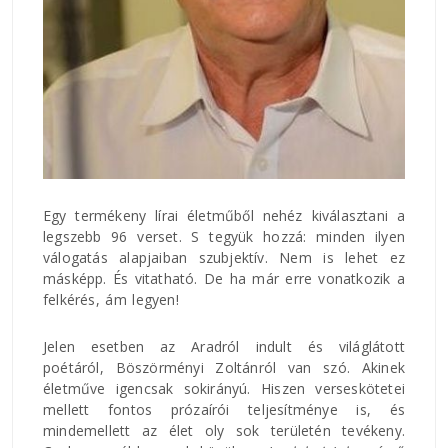
Egy termékeny lírai életműből nehéz kiválasztani a
legszebb 96 verset. S tegyük hozzá: minden ilyen
válogatás alapjaiban szubjektív. Nem is lehet ez
másképp. És vitatható. De ha már erre vonatkozik a
felkérés, ám legyen!
Jelen esetben az Aradról indult és világlátott
poétáról, Böszörményi Zoltánról van szó. Akinek
életműve igencsak sokirányú. Hiszen verseskötetei
mellett fontos prózaírói teljesítménye is, és
mindemellett az élet oly sok területén tevékeny.