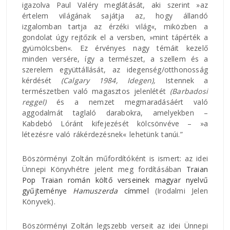
igazolva Paul Valéry meglátását, aki szerint »az
értelem világának sajátja az, hogy állandó
izgalomban tartja az érzéki világ«, miközben a
gondolat úgy rejtőzik el a versben, »mint tápérték a
gyümölcsben«. Ez érvényes nagy témáit kezelő
minden versére, így a természet, a szellem és a
szerelem együttállását, az idegenség/otthonosság
kérdését
(Calgary 1984, Idegen),
Istennek a
természetben való magasztos jelenlétét
(Barbadosi
reggel)
és a nemzet megmaradásáért való
aggodalmát taglaló darabokra, amelyekben –
Kabdebó Lóránt kifejezését kölcsönvéve – »a
létezésre való rákérdezésnek« lehetünk tanúi.”
Böszörményi Zoltán műfordítóként is ismert: az idei
Ünnepi Könyvhétre jelent meg fordításában
Traian
Pop Traian román költő verseinek magyar nyelvű
gyűjteménye
Hamuszerda
címmel
(Irodalmi Jelen
Könyvek).
Böszörményi Zoltán legszebb verseit az idei Ünnepi