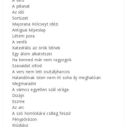
A vers
A pillanat
Az idő
Sortüzet
Majorana Kölcseyt idézi
Antiguai képeslap
Létem pora
A veréb
Katedrális az örök télnek
Egy álom alkatrészei
Ha benned már nem ragyogok
Szavaidat oltod
A vers nem lett osztályharcos
Halandónak Isten nem írt soha ily meghatóan
Megmaradni
A vámos egyetlen szál virága
Dizájn
Eszme
Az arc
A szó homlokára csillag feszül
Fénypórázon
Krúdiász