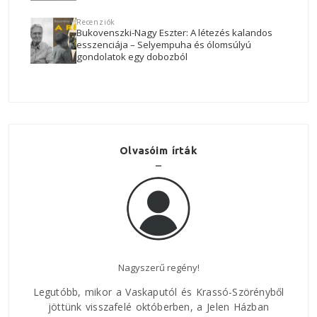
Recenziók
Bukovenszki-Nagy Eszter: A létezés kalandos
esszenciája – Selyempuha és ólomsúlyú
gondolatok egy dobozból
Olvasóim írták
Nagyszerű regény!
Az E
Legutóbb, mikor a Vaskaputól és Krassó-Szörényből
jöttünk visszafelé októberben, a Jelen Házban