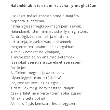
Halandónak Isten nem írt soha ily meghatóan
Szöveget másol íróasztalomra a napfény.
Naponta, tudatosan,
hátha egyszer végképp megfejtem szavait.
Halandónak Isten nem írt soha ily meghatóan.
Az ördögűzést nem várja el tőlem,
azt akarja, legyek olyan, amilyennek
megteremtett: kíváncsi és szorgalmas.
A földi kincseket ne kívánjam,
a művészet adjon értelmet életemnek.
(Szavakat szeretve a szerelmet szeressem!)
Ne féljek!
A félelem megrontja az embert.
Olyan legyek, mint a tűzhányó:
jót, rosszat lövelljek az égbe,
s tisztuljak meg, hogy tisztítani tudjak.
Csak a hitet nem kérte tőlem soha számon.
Minek is tette volna?
Aki hisz, úgyis keresztre feszül egyszer.