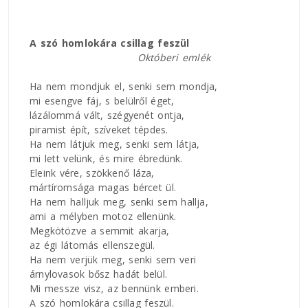
A szó homlokára csillag feszül
Októberi emlék
Ha nem mondjuk el, senki sem mondja,
mi esengve fáj, s belülről éget,
lázálommá vált, szégyenét ontja,
piramist épít, szíveket tépdes.
Ha nem látjuk meg, senki sem látja,
mi lett velünk, és mire ébredünk.
Eleink vére, szökkenő láza,
mártíromsága magas bércet ül.
Ha nem halljuk meg, senki sem hallja,
ami a mélyben motoz ellenünk.
Megkötözve a semmit akarja,
az égi látomás ellenszegül.
Ha nem verjük meg, senki sem veri
árnylovasok bősz hadát belül.
Mi messze visz, az bennünk emberi.
A szó homlokára csillag feszül.