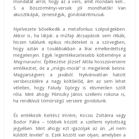
mondatát arról, hogy az a vers, amit mondani kell…
S a Böszörményi-versek jól mondhatók! Van
akusztikájuk, zeneiségük, gondolatritmusuk.
Nyelvezete bővelkedik a metaforikus szépségekben.
Akkor is, ha látjuk: a műfaji átcsapások sem ritkák,
hiszen találunk epikus részleteket is a szövegben,
hogy aztán a továbbiakban a lírai emelkedettség
megjelenjen. Egyik legemlékezetesebb költeménye a
Megmaradni.
Építkezése József Attila hosszúverseire
emlékeztet, de a „mégis-morál” is megjelenik benne.
Magyarságvers a javából. Nyilvánvalóan hatott
versbeszédére a nagy költőelőd, ám az sem lehet
véletlen, hogy Faludy György is elismerően szólt
róla. Mint ahogy Pilinszky János szellemi rokona is,
ha rendkívüli tömörségű verseire gondolunk.
És emlékezik Kertész Imrére, Kocsis Zoltánra vagy
Bodor Pálra – többek között a szellemi nyitottság
jegyében. Mint ahogy ezt igazoljak az ún. „el nem
küldött levelei” is. Ezek között van olyan, amelyben a