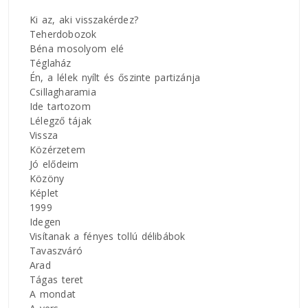
Ki az, aki visszakérdez?
Teherdobozok
Béna mosolyom elé
Téglaház
Én, a lélek nyílt és őszinte partizánja
Csillagharamia
Ide tartozom
Lélegző tájak
Vissza
Közérzetem
Jó elődeim
Közöny
Képlet
1999
Idegen
Visítanak a fényes tollú délibábok
Tavaszváró
Arad
Tágas teret
A mondat