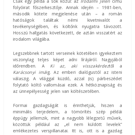
Csak egy példa a sok közül: az
Irodalmi Jelen
című
folyóirat főszerkesztője. Annak idején – 1981-ben,
második kötete megjelenése után – a román
hatóságok találtak némi kivetnivalót a
tevékenységében, és költőnk nyugatra távozott.
Hosszú hallgatás következett, de aztán visszatért az
irodalom világába.
Legszebbnek tartott verseinek kötetében igyekeztem
viszonylag teljes képet adni lírájáról. Nagyjából
időrendben. A
Ki az, aki visszakérdez
től a
Karácsonyi imá
ig. Az emberi dialógustól az isteni
válaszig. A világgal küzdő, azzal (is) párbeszédet
folytató költő vallomásai ezek. A hétköznapiság és
az ünnepélyesség jelen van költészetében.
Formai gazdagságát is érinthetjük, hiszen a
minimális terjedelem, a tömörítés szép példái
éppúgy jellemzik, mint a nagyobb lélegzetű művek,
közöttük például az „el nem küldött levelek”
emlékezetes verspillanatai. Itt is, ott is a gazdag