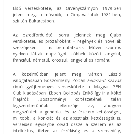
Első verseskötete, az Örvényszárnyon 1979-ben
jelent meg, a második, a Címjavaslatok 1981-ben,
szintén Bukarestben.
Az ezredfordulótól sorra jelennek meg újabb
verskötetei, és prózaíróként – regények és novellák
szerzőjeként – is bemutatkozik. Művei számos
nyelven láttak napvilágot, többek között angolul,
franciául, németül, oroszul, lengyelül és románul.
A közelmúltban jelent meg Márton László
válogatásában Böszörményi Zoltán
Fellázadt szavak
című gyűjteményes verseskötete a Magyar PEN
Club kiadásában. Ebben Bollobás Enikő így ír a költő
lírájáról: „Böszörményi költészetének talán
legszembetűnőbb jellemzője az, ahogyan
megszünteti a gondolat és az érzelem kettősségét,
mi több, a konkrét és az absztrakt kettősségét is.
Verseiben egységbe olvad össze a szellem és az
intellektus, illetve az érzékiség és a szenvedély,