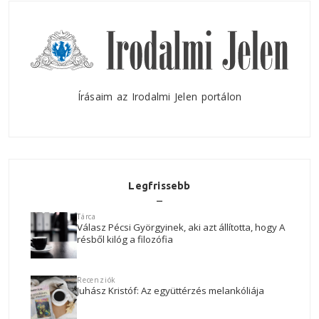
Írásaim az Irodalmi Jelen portálon
Legfrissebb
Tárca
Válasz Pécsi Györgyinek, aki azt állította, hogy A
résből kilóg a filozófia
Recenziók
Juhász Kristóf: Az együttérzés melankóliája