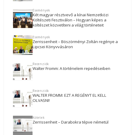
Események
Két magyar résztvevő a kínai Nemzetközi
Költészeti Fesztiválon – Hogyan képes a
költészet közvetíteni a világ történeteit
Események
Zerrissenheit – Böszörményi Zoltán regénye a
Lipcsei Könyvvásáron
Recenziók
Walter Fromm: A történelem repedéseiben
Recenziók
WALTER FROMM: EZT A REGÉNYT EL KELL
OLVASNI!
Kötetek
Zerrissenheit – Darabokra tépve németül