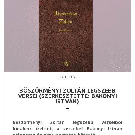
KÖTETEK
BÖSZÖRMÉNYI ZOLTÁN LEGSZEBB
VERSEI (SZERKESZTETTE: BAKONYI
ISTVÁN)
Böszörményi Zoltán legszebb verseiből
kínálunk ízelítőt, a verseket Bakonyi István
válogatta és szerkesztette kötetté.