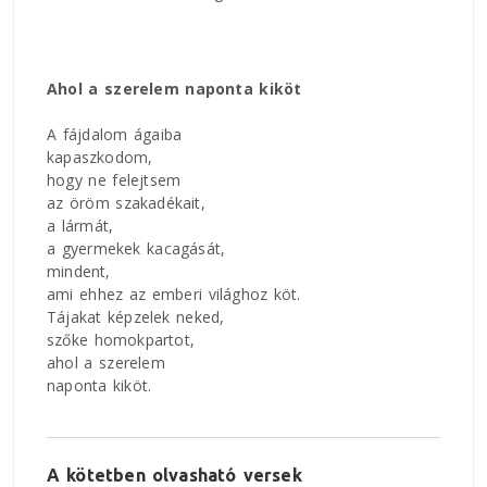
Ahol a szerelem naponta kiköt
A fájdalom ágaiba
kapaszkodom,
hogy ne felejtsem
az öröm szakadékait,
a lármát,
a gyermekek kacagását,
mindent,
ami ehhez az emberi világhoz köt.
Tájakat képzelek neked,
szőke homokpartot,
ahol a szerelem
naponta kiköt.
A kötetben olvasható versek